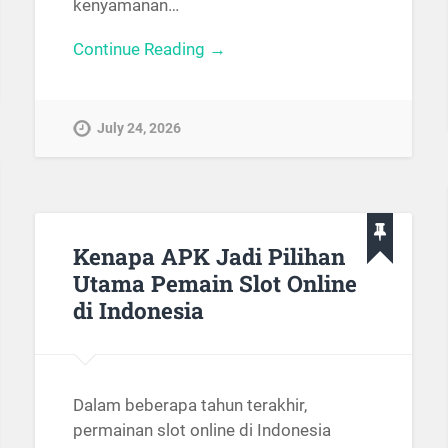
kenyamanan…
Continue Reading →
July 24, 2026
Kenapa APK Jadi Pilihan
Utama Pemain Slot Online
di Indonesia
Dalam beberapa tahun terakhir,
permainan slot online di Indonesia