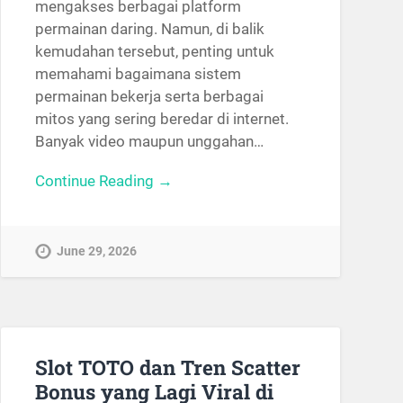
mengakses berbagai platform
permainan daring. Namun, di balik
kemudahan tersebut, penting untuk
memahami bagaimana sistem
permainan bekerja serta berbagai
mitos yang sering beredar di internet.
Banyak video maupun unggahan…
Continue Reading →
June 29, 2026
Slot TOTO dan Tren Scatter
Bonus yang Lagi Viral di