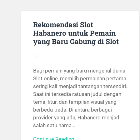
Rekomendasi Slot
Habanero untuk Pemain
yang Baru Gabung di Slot
Bagi pemain yang baru mengenal dunia
Slot online, memilih permainan pertama
sering kali menjadi tantangan tersendiri.
Saat ini tersedia ratusan judul dengan
tema, fitur, dan tampilan visual yang
berbeda-beda. Di antara berbagai
provider yang ada, Habanero menjadi
salah satu nama…
Continue Reading →