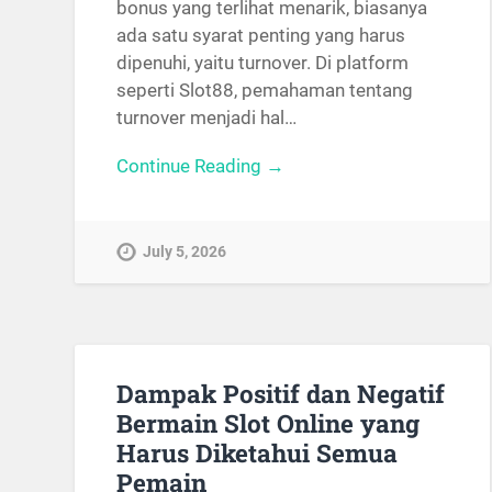
bonus yang terlihat menarik, biasanya
ada satu syarat penting yang harus
dipenuhi, yaitu turnover. Di platform
seperti Slot88, pemahaman tentang
turnover menjadi hal…
Continue Reading →
July 5, 2026
Dampak Positif dan Negatif
Bermain Slot Online yang
Harus Diketahui Semua
Pemain