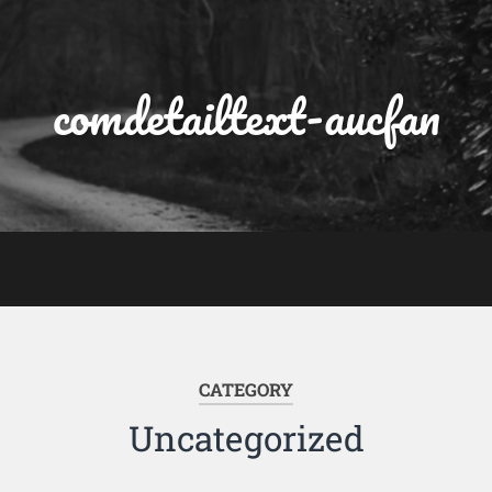
comdetailtext-aucfan
CATEGORY
Uncategorized