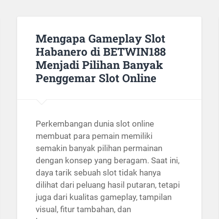
Mengapa Gameplay Slot
Habanero di BETWIN188
Menjadi Pilihan Banyak
Penggemar Slot Online
Perkembangan dunia slot online
membuat para pemain memiliki
semakin banyak pilihan permainan
dengan konsep yang beragam. Saat ini,
daya tarik sebuah slot tidak hanya
dilihat dari peluang hasil putaran, tetapi
juga dari kualitas gameplay, tampilan
visual, fitur tambahan, dan