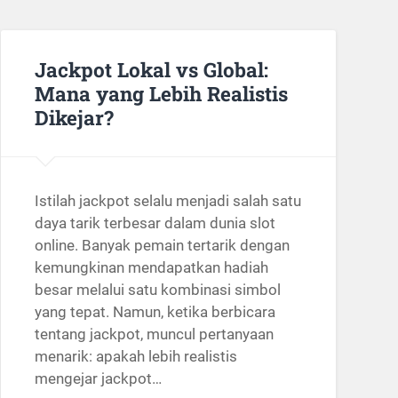
Jackpot Lokal vs Global:
Mana yang Lebih Realistis
Dikejar?
Istilah jackpot selalu menjadi salah satu
daya tarik terbesar dalam dunia slot
online. Banyak pemain tertarik dengan
kemungkinan mendapatkan hadiah
besar melalui satu kombinasi simbol
yang tepat. Namun, ketika berbicara
tentang jackpot, muncul pertanyaan
menarik: apakah lebih realistis
mengejar jackpot…