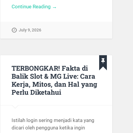
Continue Reading →
July 9, 2026
TERBONGKAR! Fakta di
Balik Slot & MG Live: Cara
Kerja, Mitos, dan Hal yang
Perlu Diketahui
Istilah login sering menjadi kata yang
dicari oleh pengguna ketika ingin