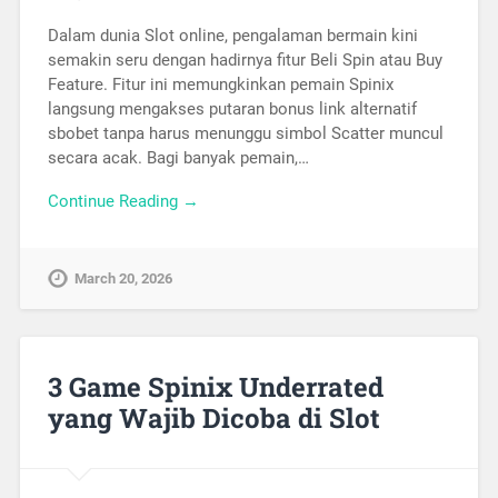
Dalam dunia Slot online, pengalaman bermain kini
semakin seru dengan hadirnya fitur Beli Spin atau Buy
Feature. Fitur ini memungkinkan pemain Spinix
langsung mengakses putaran bonus link alternatif
sbobet tanpa harus menunggu simbol Scatter muncul
secara acak. Bagi banyak pemain,…
Continue Reading →
March 20, 2026
3 Game Spinix Underrated
yang Wajib Dicoba di Slot