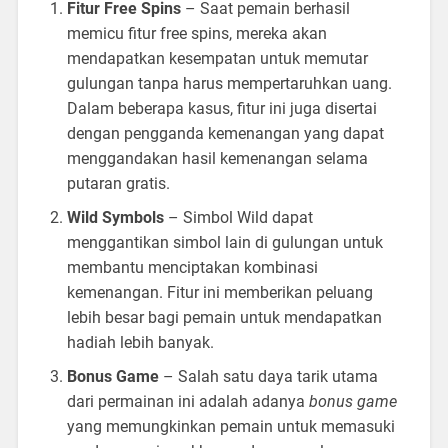
Fitur Free Spins
– Saat pemain berhasil
memicu fitur free spins, mereka akan
mendapatkan kesempatan untuk memutar
gulungan tanpa harus mempertaruhkan uang.
Dalam beberapa kasus, fitur ini juga disertai
dengan pengganda kemenangan yang dapat
menggandakan hasil kemenangan selama
putaran gratis.
Wild Symbols
– Simbol Wild dapat
menggantikan simbol lain di gulungan untuk
membantu menciptakan kombinasi
kemenangan. Fitur ini memberikan peluang
lebih besar bagi pemain untuk mendapatkan
hadiah lebih banyak.
Bonus Game
– Salah satu daya tarik utama
dari permainan ini adalah adanya
bonus game
yang memungkinkan pemain untuk memasuki