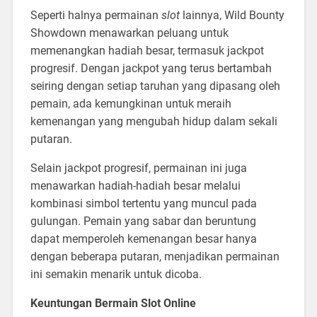
Seperti halnya permainan
slot
lainnya, Wild Bounty
Showdown menawarkan peluang untuk
memenangkan hadiah besar, termasuk jackpot
progresif. Dengan jackpot yang terus bertambah
seiring dengan setiap taruhan yang dipasang oleh
pemain, ada kemungkinan untuk meraih
kemenangan yang mengubah hidup dalam sekali
putaran.
Selain jackpot progresif, permainan ini juga
menawarkan hadiah-hadiah besar melalui
kombinasi simbol tertentu yang muncul pada
gulungan. Pemain yang sabar dan beruntung
dapat memperoleh kemenangan besar hanya
dengan beberapa putaran, menjadikan permainan
ini semakin menarik untuk dicoba.
Keuntungan Bermain Slot Online