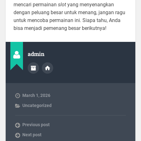
mencari permainan
slot
yang menyenangkan
dengan peluang besar untuk menang, jangan ragu
untuk mencoba permainan ini. Siapa tahu, Anda
bisa menjadi pemenang besar berikutnya!
admin
March 1, 2026
Uncategorized
Previous post
Next post