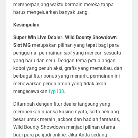
memperpanjang waktu bermain mereka tanpa
harus mengeluarkan banyak uang.
Kesimpulan
Super Win Live Dealer: Wild Bounty Showdown
Slot MG
merupakan pilihan yang tepat bagi para
penggemar permainan
slot
yang mencari sesuatu
yang baru dan seru. Dengan tema petualangan
koboi yang penuh aksi, grafis yang memukau, dan
berbagai fitur bonus yang menarik, permainan ini
menawarkan pengalaman yang tidak akan
mengecewakan
fyp138
.
Ditambah dengan fitur dealer langsung yang
memberikan nuansa kasino nyata, serta peluang
besar untuk meraih jackpot dan hadiah fantastis,
Wild Bounty Showdown menjadi pilihan utama
bagi para penjudi online. Jika Anda sedang