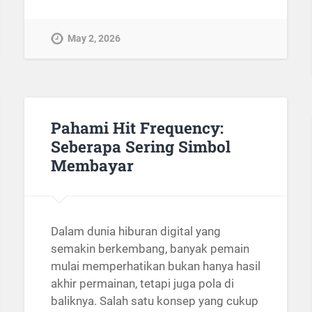
May 2, 2026
Pahami Hit Frequency:
Seberapa Sering Simbol
Membayar
Dalam dunia hiburan digital yang
semakin berkembang, banyak pemain
mulai memperhatikan bukan hanya hasil
akhir permainan, tetapi juga pola di
baliknya. Salah satu konsep yang cukup