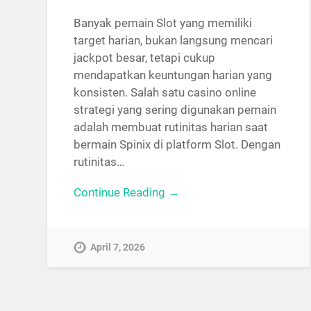
Banyak pemain Slot yang memiliki
target harian, bukan langsung mencari
jackpot besar, tetapi cukup
mendapatkan keuntungan harian yang
konsisten. Salah satu casino online
strategi yang sering digunakan pemain
adalah membuat rutinitas harian saat
bermain Spinix di platform Slot. Dengan
rutinitas…
Continue Reading →
April 7, 2026