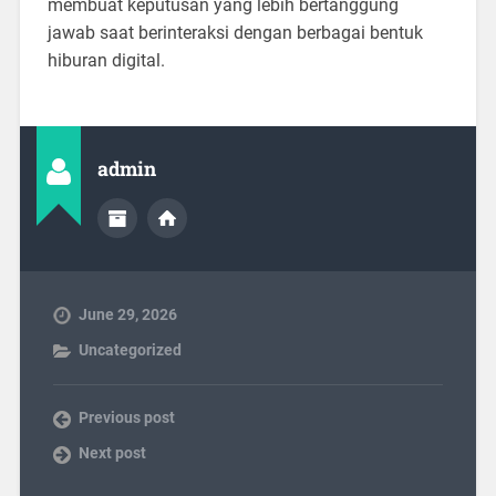
membuat keputusan yang lebih bertanggung
jawab saat berinteraksi dengan berbagai bentuk
hiburan digital.
admin
June 29, 2026
Uncategorized
Previous post
Next post