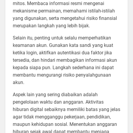
mitos. Membaca informasi resmi mengenai
mekanisme permainan, memahami istilah-istilah
yang digunakan, serta mengetahui risiko finansial
merupakan langkah yang lebih bijak.
Selain itu, penting untuk selalu memperhatikan
keamanan akun. Gunakan kata sandi yang kuat
ketika login, aktifkan autentikasi dua faktor jika
tersedia, dan hindari membagikan informasi akun
kepada siapa pun. Langkah sederhana ini dapat
membantu mengurangi risiko penyalahgunaan
akun.
Aspek lain yang sering diabaikan adalah
pengelolaan waktu dan anggaran. Aktivitas
hiburan digital sebaiknya memiliki batas yang jelas
agar tidak mengganggu pekerjaan, pendidikan,
maupun kehidupan sosial. Menentukan anggaran
hiburan sejak awal dapat membantu menjaga