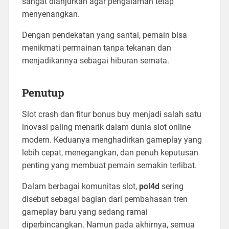
sangat dianjurkan agar pengalaman tetap
menyenangkan.
Dengan pendekatan yang santai, pemain bisa
menikmati permainan tanpa tekanan dan
menjadikannya sebagai hiburan semata.
Penutup
Slot crash dan fitur bonus buy menjadi salah satu
inovasi paling menarik dalam dunia slot online
modern. Keduanya menghadirkan gameplay yang
lebih cepat, menegangkan, dan penuh keputusan
penting yang membuat pemain semakin terlibat.
Dalam berbagai komunitas slot,
pol4d
sering
disebut sebagai bagian dari pembahasan tren
gameplay baru yang sedang ramai
diperbincangkan. Namun pada akhirnya, semua