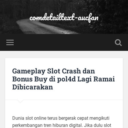
comdetailtext-aucfan
Gameplay Slot Crash dan
Bonus Buy di pol4d Lagi Ramai
Dibicarakan
Dunia slot online terus bergerak cepat mengikuti
perkembangan tren hiburan digital. Jika dulu slot