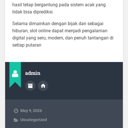
hasil tetap bergantung pada sistem acak yang
tidak bisa diprediksi.
Selama dimainkan dengan bijak dan sebagai
hiburan, slot online dapat menjadi pengalaman
digital yang seru, modern, dan penuh tantangan di
setiap putaran
admin
May 9, 2026
Uncategorized