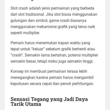
Slot crash adalah jenis permainan yang berbeda
dari slot tradisional. Jika slot biasa menggunakan
gulungan dan simbol, game crash biasanya
menggunakan mekanisme grafik yang terus naik
seperti multiplier.
Pemain harus menentukan kapan waktu yang
tepat untuk “keluar” sebelum grafik berhenti atau
“crash”. Semakin lama bertahan, potensi multiplier
semakin besar, tetapi risiko juga semakin tinggi.
Konsep ini membuat permainan terasa lebih
menegangkan karena pemain harus mengambil
keputusan secara cepat dan penuh perhitungan.
Sensasi Tegang yang Jadi Daya
Tarik Utama