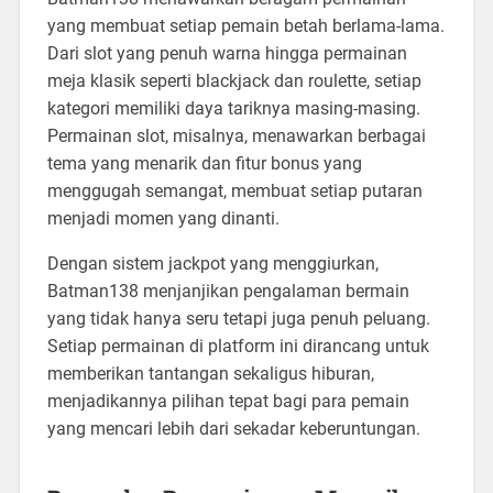
yang membuat setiap pemain betah berlama-lama.
Dari slot yang penuh warna hingga permainan
meja klasik seperti blackjack dan roulette, setiap
kategori memiliki daya tariknya masing-masing.
Permainan slot, misalnya, menawarkan berbagai
tema yang menarik dan fitur bonus yang
menggugah semangat, membuat setiap putaran
menjadi momen yang dinanti.
Dengan sistem jackpot yang menggiurkan,
Batman138 menjanjikan pengalaman bermain
yang tidak hanya seru tetapi juga penuh peluang.
Setiap permainan di platform ini dirancang untuk
memberikan tantangan sekaligus hiburan,
menjadikannya pilihan tepat bagi para pemain
yang mencari lebih dari sekadar keberuntungan.