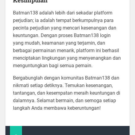
Batman138 adalah lebih dari sekadar platform
perjudian; ia adalah tempat berkumpulnya para
pecinta perjudian yang mencari kesenangan dan
keuntungan. Dengan proses Batman138 login
yang mudah, keamanan yang terjamin, dan
berbagai permainan menarik, platform ini berhasil
menciptakan lingkungan yang menyenangkan dan
menguntungkan bagi semua pemain.
Bergabunglah dengan komunitas Batman138 dan
nikmati setiap detiknya. Temukan kesenangan,
tantangan, dan kesempatan meraih keuntungan di
dalamnya. Selamat bermain, dan semoga setiap
langkah Anda membawa keberuntungan!