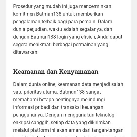
Prosedur yang mudah ini juga mencerminkan
komitmen Batman138 untuk memberikan
pengalaman terbaik bagi para pemain. Dalam
dunia perjudian, waktu adalah segalanya, dan
dengan Batman138 login yang efisien, Anda dapat
segera menikmati berbagai permainan yang
ditawarkan.
Keamanan dan Kenyamanan
Dalam dunia online, keamanan data menjadi salah
satu prioritas utama. Batman138 sangat
memahami betapa pentingnya melindungi
informasi pribadi dan transaksi keuangan
penggunanya. Dengan menggunakan teknologi
enkripsi canggih, setiap data yang dikirimkan
melalui platform ini akan aman dari tangan-tangan