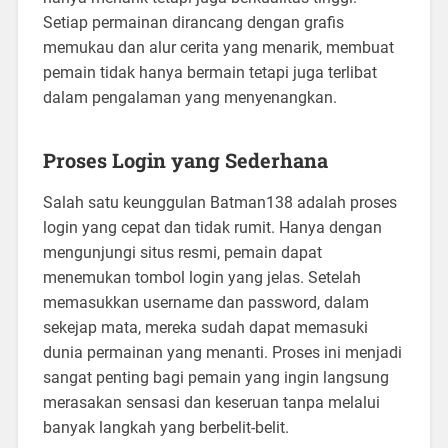
Setiap permainan dirancang dengan grafis
memukau dan alur cerita yang menarik, membuat
pemain tidak hanya bermain tetapi juga terlibat
dalam pengalaman yang menyenangkan.
Proses Login yang Sederhana
Salah satu keunggulan Batman138 adalah proses
login yang cepat dan tidak rumit. Hanya dengan
mengunjungi situs resmi, pemain dapat
menemukan tombol login yang jelas. Setelah
memasukkan username dan password, dalam
sekejap mata, mereka sudah dapat memasuki
dunia permainan yang menanti. Proses ini menjadi
sangat penting bagi pemain yang ingin langsung
merasakan sensasi dan keseruan tanpa melalui
banyak langkah yang berbelit-belit.