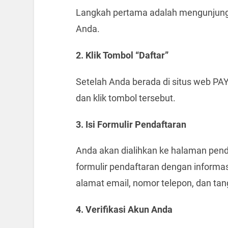
Langkah pertama adalah mengunjungi
Anda.
2. Klik Tombol “Daftar”
Setelah Anda berada di situs web PAY
dan klik tombol tersebut.
3. Isi Formulir Pendaftaran
Anda akan dialihkan ke halaman pend
formulir pendaftaran dengan informas
alamat email, nomor telepon, dan tang
4. Verifikasi Akun Anda