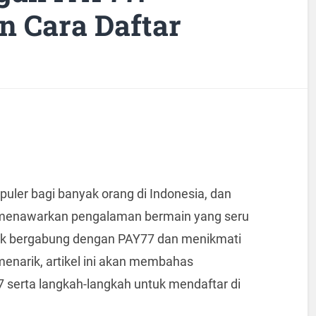
n Cara Daftar
opuler bagi banyak orang di Indonesia, dan
g menawarkan pengalaman bermain yang seru
ntuk bergabung dengan PAY77 dan menikmati
menarik, artikel ini akan membahas
serta langkah-langkah untuk mendaftar di