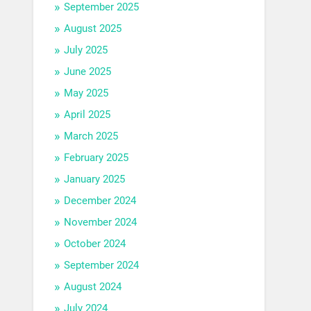
September 2025
August 2025
July 2025
June 2025
May 2025
April 2025
March 2025
February 2025
January 2025
December 2024
November 2024
October 2024
September 2024
August 2024
July 2024