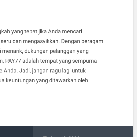
kah yang tepat jika Anda mencari
g seru dan mengasyikkan. Dengan beragam
i menarik, dukungan pelanggan yang
an, PAY77 adalah tempat yang sempurna
 Anda. Jadi, jangan ragu lagi untuk
ua keuntungan yang ditawarkan oleh