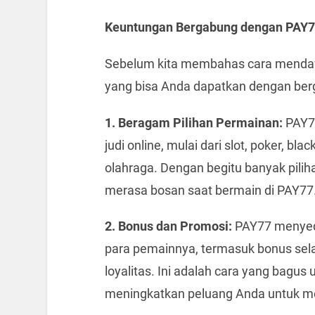
Keuntungan Bergabung dengan PAY
Sebelum kita membahas cara mendafta
yang bisa Anda dapatkan dengan be
1. Beragam Pilihan Permainan:
PAY77
judi online, mulai dari slot, poker, bla
olahraga. Dengan begitu banyak pili
merasa bosan saat bermain di PAY77
2. Bonus dan Promosi:
PAY77 menyedi
para pemainnya, termasuk bonus sel
loyalitas. Ini adalah cara yang bagu
meningkatkan peluang Anda untuk m