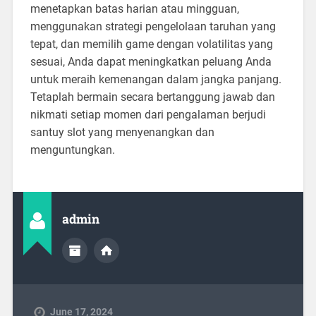
menetapkan batas harian atau mingguan,
menggunakan strategi pengelolaan taruhan yang
tepat, dan memilih game dengan volatilitas yang
sesuai, Anda dapat meningkatkan peluang Anda
untuk meraih kemenangan dalam jangka panjang.
Tetaplah bermain secara bertanggung jawab dan
nikmati setiap momen dari pengalaman berjudi
santuy slot yang menyenangkan dan
menguntungkan.
admin
June 17, 2024