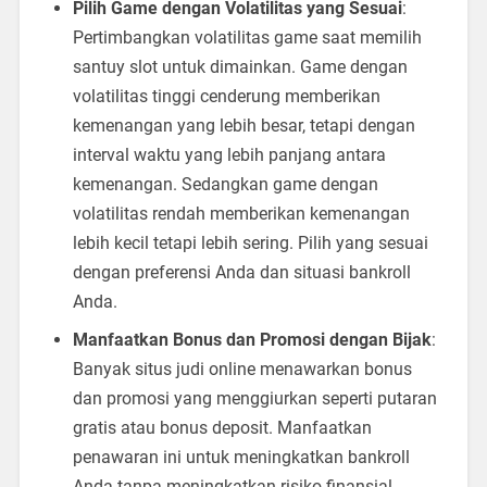
Pilih Game dengan Volatilitas yang Sesuai
:
Pertimbangkan volatilitas game saat memilih
santuy slot untuk dimainkan. Game dengan
volatilitas tinggi cenderung memberikan
kemenangan yang lebih besar, tetapi dengan
interval waktu yang lebih panjang antara
kemenangan. Sedangkan game dengan
volatilitas rendah memberikan kemenangan
lebih kecil tetapi lebih sering. Pilih yang sesuai
dengan preferensi Anda dan situasi bankroll
Anda.
Manfaatkan Bonus dan Promosi dengan Bijak
:
Banyak situs judi online menawarkan bonus
dan promosi yang menggiurkan seperti putaran
gratis atau bonus deposit. Manfaatkan
penawaran ini untuk meningkatkan bankroll
Anda tanpa meningkatkan risiko finansial