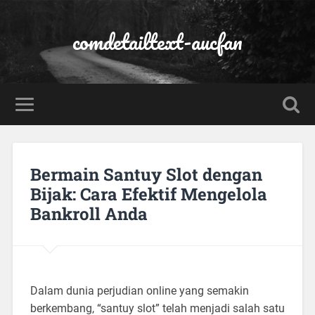
comdetailtext-aucfan
Bermain Santuy Slot dengan
Bijak: Cara Efektif Mengelola
Bankroll Anda
Dalam dunia perjudian online yang semakin
berkembang, “santuy slot” telah menjadi salah satu