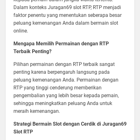
Dalam konteks Juragan69 slot RTP, RTP menjadi
faktor penentu yang menentukan seberapa besar
peluang kemenangan Anda dalam bermain slot
online.
Mengapa Memilih Permainan dengan RTP
Terbaik Penting?
Pilihan permainan dengan RTP terbaik sangat
penting karena berpengaruh langsung pada
peluang kemenangan Anda. Permainan dengan
RTP yang tinggi cenderung memberikan
pengembalian yang lebih besar kepada pemain,
sehingga meningkatkan peluang Anda untuk
meraih kemenangan.
Strategi Bermain Slot dengan Cerdik di Juragan69
Slot RTP