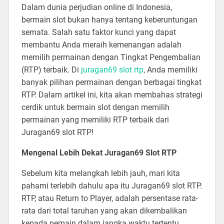
Dalam dunia perjudian online di Indonesia,
bermain slot bukan hanya tentang keberuntungan
semata. Salah satu faktor kunci yang dapat
membantu Anda meraih kemenangan adalah
memilih permainan dengan Tingkat Pengembalian
(RTP) terbaik. Di
juragan69 slot rtp
, Anda memiliki
banyak pilihan permainan dengan berbagai tingkat
RTP. Dalam artikel ini, kita akan membahas strategi
cerdik untuk bermain slot dengan memilih
permainan yang memiliki RTP terbaik dari
Juragan69 slot RTP!
Mengenal Lebih Dekat Juragan69 Slot RTP
Sebelum kita melangkah lebih jauh, mari kita
pahami terlebih dahulu apa itu Juragan69 slot RTP.
RTP, atau Return to Player, adalah persentase rata-
rata dari total taruhan yang akan dikembalikan
kepada pemain dalam jangka waktu tertentu.