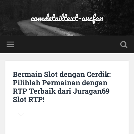
comdetailtext-aucfan
Bermain Slot dengan Cerdik:
Pilihlah Permainan dengan
RTP Terbaik dari Juragan69
Slot RTP!