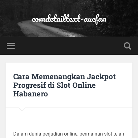
comdetailtext-aucfan
Cara Memenangkan Jackpot
Progresif di Slot Online
Habanero
Dalam dunia perjudian online, permainan slot telah