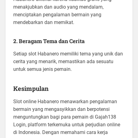
menakjubkan dan audio yang mendalam,
menciptakan pengalaman bermain yang
mendebarkan dan memikat.
2. Beragam Tema dan Cerita
Setiap slot Habanero memiliki tema yang unik dan
cerita yang menarik, memastikan ada sesuatu
untuk semua jenis pemain.
Kesimpulan
Slot online Habanero menawarkan pengalaman
bermain yang mengasyikkan dan berpotensi
menguntungkan bagi para pemain di Gajah138
Login, platform terkemuka untuk perjudian online
di Indonesia. Dengan memahami cara kerja