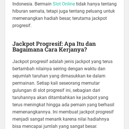
Indonesia. Bermain
Slot Online
tidak hanya tentang
hiburan semata, tetapi juga tentang peluang untuk
memenangkan hadiah besar, terutama jackpot
progresif.
Jackpot Progresif: Apa Itu dan
Bagaimana Cara Kerjanya?
Jackpot progresif adalah jenis jackpot yang terus
bertambah nilainya seiring dengan waktu dan
sejumlah taruhan yang dimasukkan ke dalam
permainan. Setiap kali seseorang memutar
gulungan di slot progresif ini, sebagian dari
taruhannya akan ditambahkan ke jackpot yang
terus meningkat hingga ada pemain yang berhasil
memenangkannya. Ini membuat jackpot progresif
menjadi sangat menarik karena nilai hadiahnya
bisa mencapai jumlah yang sangat besar.