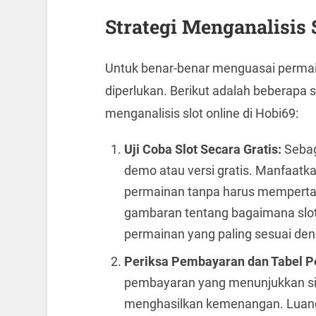
Strategi Menganalisis 
Untuk benar-benar menguasai permai
diperlukan. Berikut adalah beberapa
menganalisis slot online di Hobi69:
Uji Coba Slot Secara Gratis:
Sebag
demo atau versi gratis. Manfaatk
permainan tanpa harus memperta
gambaran tentang bagaimana sl
permainan yang paling sesuai den
Periksa Pembayaran dan Tabel 
pembayaran yang menunjukkan si
menghasilkan kemenangan. Luang