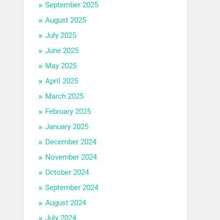
September 2025
August 2025
July 2025
June 2025
May 2025
April 2025
March 2025
February 2025
January 2025
December 2024
November 2024
October 2024
September 2024
August 2024
July 2024