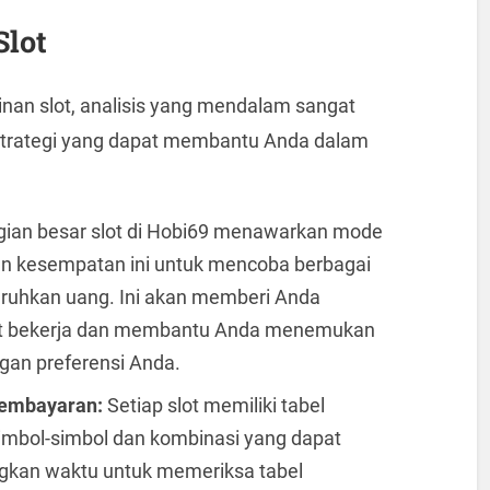
Slot
nan slot, analisis yang mendalam sangat
 strategi yang dapat membantu Anda dalam
ian besar slot di Hobi69 menawarkan mode
an kesempatan ini untuk mencoba berbagai
ruhkan uang. Ini akan memberi Anda
ot bekerja dan membantu Anda menemukan
gan preferensi Anda.
Pembayaran:
Setiap slot memiliki tabel
mbol-simbol dan kombinasi yang dapat
kan waktu untuk memeriksa tabel