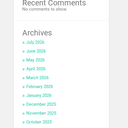
Recent Comments
No comments to show.
Archives
July 2026
June 2026
May 2026
April 2026
March 2026
February 2026
January 2026
December 2025
November 2025
October 2025