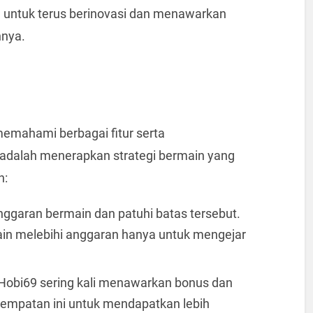
 untuk terus berinovasi dan menawarkan
nnya.
memahami berbagai fitur serta
a adalah menerapkan strategi bermain yang
n:
ggaran bermain dan patuhi batas tersebut.
ain melebihi anggaran hanya untuk mengejar
Hobi69 sering kali menawarkan bonus dan
empatan ini untuk mendapatkan lebih