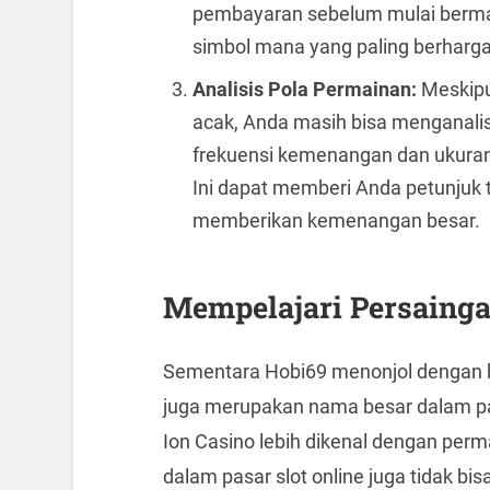
pembayaran sebelum mulai berm
simbol mana yang paling berharg
Analisis Pola Permainan:
Meskipun
acak, Anda masih bisa menganali
frekuensi kemenangan dan ukura
Ini dapat memberi Anda petunjuk
memberikan kemenangan besar.
Mempelajari Persainga
Sementara Hobi69 menonjol dengan ber
juga merupakan nama besar dalam pas
Ion Casino lebih dikenal dengan perm
dalam pasar slot online juga tidak bi