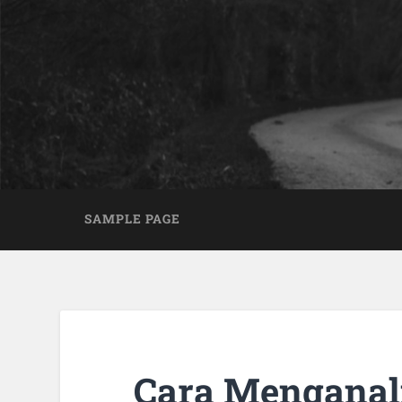
SAMPLE PAGE
Cara Menganalis