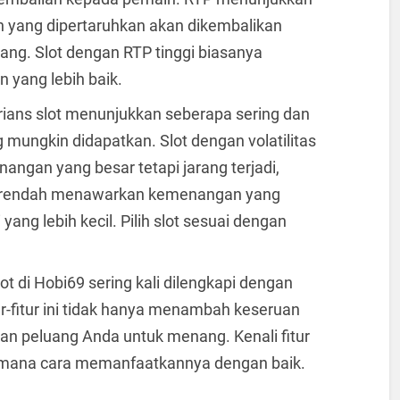
an yang dipertaruhkan akan dikembalikan
ng. Slot dengan RTP tinggi biasanya
yang lebih baik.
arians slot menunjukkan seberapa sering dan
ungkin didapatkan. Slot dengan volatilitas
ngan yang besar tetapi jarang terjadi,
as rendah menawarkan kemenangan yang
yang lebih kecil. Pilih slot sesuai dengan
ot di Hobi69 sering kali dilengkapi dengan
tur-fitur ini tidak hanya menambah keseruan
an peluang Anda untuk menang. Kenali fitur
imana cara memanfaatkannya dengan baik.