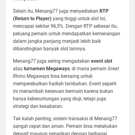
Selain itu, Menang77 juga menyediakan
RTP
(Return to Player)
yang tinggi untuk slot ini,
mencapai sekitar 96,5%. Dengan RTP sebesar itu,
peluang pemain untuk mendapatkan kemenangan
dalam jangka panjang menjadi lebih baik
dibandingkan banyak slot lainnya.
Menang77 juga sering mengadakan
event slot
atau
turnamen Megaways
, di mana pemain
Great
Rhino Megaways
bisa bersaing untuk
memperebutkan hadiah tambahan. Event seperti
ini menambah keseruan bermain karena bukan
hanya keberuntungan yang diuji, tetapi juga
strategi dan kesabaran.
Tak kalah penting, sistem transaksi di Menang77
sangat cepat dan aman. Pemain bisa melakukan
deposit maupun penarikan dengan berbagai