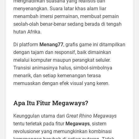
menghadirkan suasana yang realistis dan
menyenangkan. Suara latar khas alam liar
menambah imersi permainan, membuat pemain
seolah-olah benar-benar sedang berada di tengah
hutan Afrika.
Di platform
Menang77
, grafis game ini ditampilkan
dengan tajam dan responsif, baik dimainkan
melalui komputer maupun perangkat seluler.
Transisi animasinya halus, simbol-simbolnya
menarik, dan setiap kemenangan terasa
memuaskan dengan efek visual yang keren.
Apa Itu Fitur Megaways?
Keunggulan utama dari
Great Rhino Megaways
tentu terletak pada fitur
Megaways
, sistem
revolusioner yang memungkinkan kombinasi