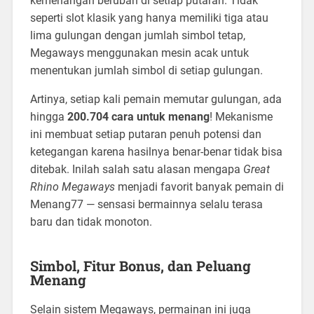
kemenangan berubah di setiap putaran. Tidak
seperti slot klasik yang hanya memiliki tiga atau
lima gulungan dengan jumlah simbol tetap,
Megaways menggunakan mesin acak untuk
menentukan jumlah simbol di setiap gulungan.
Artinya, setiap kali pemain memutar gulungan, ada
hingga
200.704 cara untuk menang
! Mekanisme
ini membuat setiap putaran penuh potensi dan
ketegangan karena hasilnya benar-benar tidak bisa
ditebak. Inilah salah satu alasan mengapa
Great
Rhino Megaways
menjadi favorit banyak pemain di
Menang77 — sensasi bermainnya selalu terasa
baru dan tidak monoton.
Simbol, Fitur Bonus, dan Peluang
Menang
Selain sistem Megaways, permainan ini juga