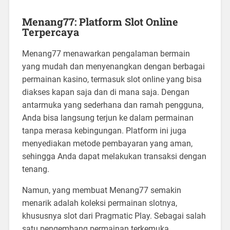
Menang77: Platform Slot Online
Terpercaya
Menang77 menawarkan pengalaman bermain
yang mudah dan menyenangkan dengan berbagai
permainan kasino, termasuk slot online yang bisa
diakses kapan saja dan di mana saja. Dengan
antarmuka yang sederhana dan ramah pengguna,
Anda bisa langsung terjun ke dalam permainan
tanpa merasa kebingungan. Platform ini juga
menyediakan metode pembayaran yang aman,
sehingga Anda dapat melakukan transaksi dengan
tenang.
Namun, yang membuat Menang77 semakin
menarik adalah koleksi permainan slotnya,
khususnya slot dari Pragmatic Play. Sebagai salah
satu pengembang permainan terkemuka,