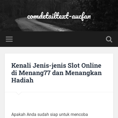
comdetailtext-aucfan
Kenali Jenis-jenis Slot Online
di Menang77 dan Menangkan
Hadiah
Apakah Anda sudah siap untuk mencoba