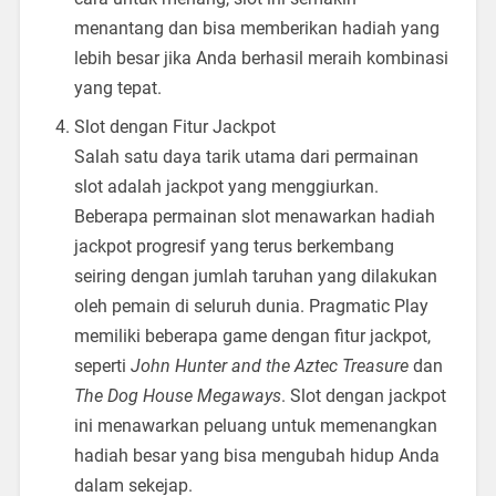
menantang dan bisa memberikan hadiah yang
lebih besar jika Anda berhasil meraih kombinasi
yang tepat.
Slot dengan Fitur Jackpot
Salah satu daya tarik utama dari permainan
slot adalah jackpot yang menggiurkan.
Beberapa permainan slot menawarkan hadiah
jackpot progresif yang terus berkembang
seiring dengan jumlah taruhan yang dilakukan
oleh pemain di seluruh dunia. Pragmatic Play
memiliki beberapa game dengan fitur jackpot,
seperti
John Hunter and the Aztec Treasure
dan
The Dog House Megaways
. Slot dengan jackpot
ini menawarkan peluang untuk memenangkan
hadiah besar yang bisa mengubah hidup Anda
dalam sekejap.