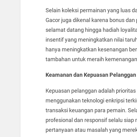
Selain koleksi permainan yang luas d
Gacor juga dikenal karena bonus dan 
selamat datang hingga hadiah loyali
insentif yang meningkatkan nilai taru
hanya meningkatkan kesenangan berm
tambahan untuk meraih kemenangan 
Keamanan dan Kepuasan Pelanggan
Kepuasan pelanggan adalah prioritas
menggunakan teknologi enkripsi terki
transaksi keuangan para pemain. Sela
profesional dan responsif selalu si
pertanyaan atau masalah yang mere