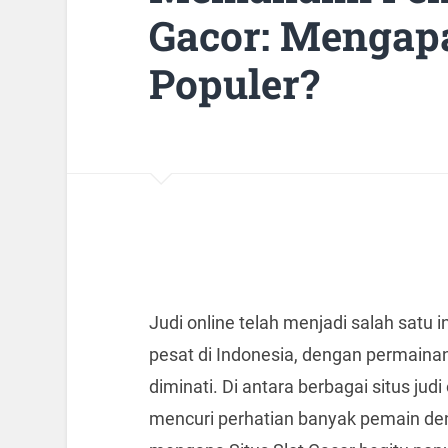
Gacor: Mengap
Populer?
Judi online telah menjadi salah satu 
pesat di Indonesia, dengan permainan 
diminati. Di antara berbagai situs judi
mencuri perhatian banyak pemain den