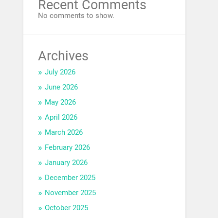
Recent Comments
No comments to show.
Archives
July 2026
June 2026
May 2026
April 2026
March 2026
February 2026
January 2026
December 2025
November 2025
October 2025