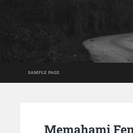
SAMPLE PAGE
Memahami Feno