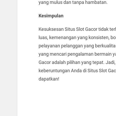
yang mulus dan tanpa hambatan.
Kesimpulan
Kesuksesan Situs Slot Gacor tidak te
luas, kemenangan yang konsisten, bo
pelayanan pelanggan yang berkualitas.
yang mencari pengalaman bermain ya
Gacor adalah pilihan yang tepat. Jadi
keberuntungan Anda di Situs Slot Gac
dapatkan!