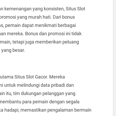
an kemenangan yang konsisten, Situs Slot
promosi yang murah hati. Dari bonus
tas, pemain dapat menikmati berbagai
han mereka. Bonus dan promosi ini tidak
ain, tetapi juga memberikan peluang
yang besar.
 utama Situs Slot Gacor. Mereka
ni untuk melindungi data pribadi dan
in itu, tim dukungan pelanggan yang
ap membantu para pemain dengan segala
ka hadapi, memastikan pengalaman bermain