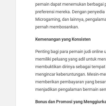
pemain dapat menemukan berbagai pi
preferensi mereka. Dengan penyedia 
Microgaming, dan lainnya, pengalaman
pernah membosankan.
Kemenangan yang Konsisten
Penting bagi para pemain judi onlin
memiliki peluang yang adil untuk mer
membuktikan dirinya sebagai tempat 
mengincar keberuntungan. Mesin-mesin
memberikan pembayaran yang besar 
menjadikan pengalaman bermain se
Bonus dan Promosi yang Menggiurk