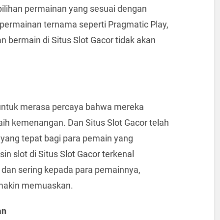
lihan permainan yang sesuai dengan
permainan ternama seperti Pragmatic Play,
 bermain di Situs Slot Gacor tidak akan
e untuk merasa percaya bahwa mereka
aih kemenangan. Dan Situs Slot Gacor telah
yang tepat bagi para pemain yang
 slot di Situs Slot Gacor terkenal
dan sering kepada para pemainnya,
makin memuaskan.
an