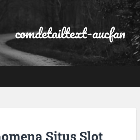
comdetailtext-aucfan
mena Situs Slot