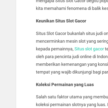
mengapa Situs Slot Gacor begitu popu
kita memahami fenomena di balik ke
Keunikan Situs Slot Gacor
Situs Slot Gacor bukanlah situs judi 
mencerminkan mesin slot yang seri
kepada pemainnya,
Situs slot gacor
te
oleh para pencinta judi online di Ind
memberikan kemenangan yang konsi
tempat yang wajib dikunjungi bagi p
Koleksi Permainan yang Luas
Salah satu faktor utama yang membuat
koleksi permainan slotnya yang luas. D