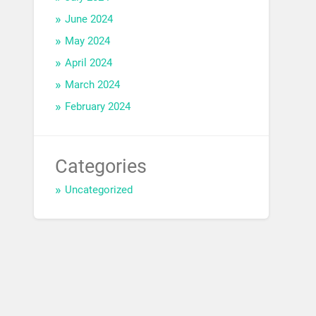
June 2024
May 2024
April 2024
March 2024
February 2024
Categories
Uncategorized