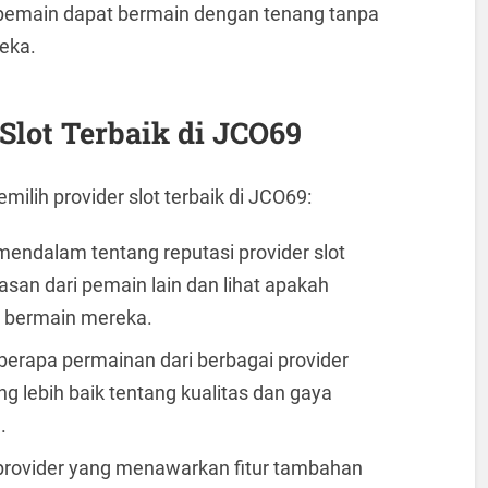
pemain dapat bermain dengan tenang tanpa
reka.
Slot Terbaik di JCO69
milih provider slot terbaik di JCO69:
 mendalam tentang reputasi provider slot
asan dari pemain lain dan lihat apakah
 bermain mereka.
berapa permainan dari berbagai provider
lebih baik tentang kualitas dan gaya
.
h provider yang menawarkan fitur tambahan