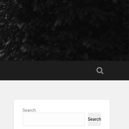
Search
Search