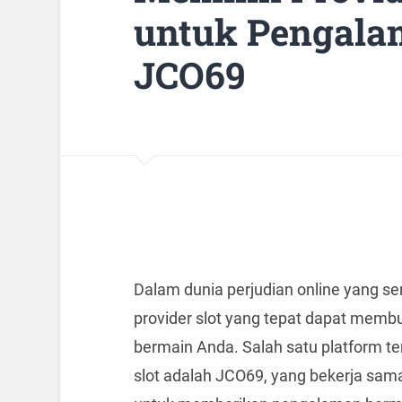
untuk Pengala
JCO69
Dalam dunia perjudian online yang s
provider slot yang tepat dapat mem
bermain Anda. Salah satu platform 
slot adalah JCO69, yang bekerja sama