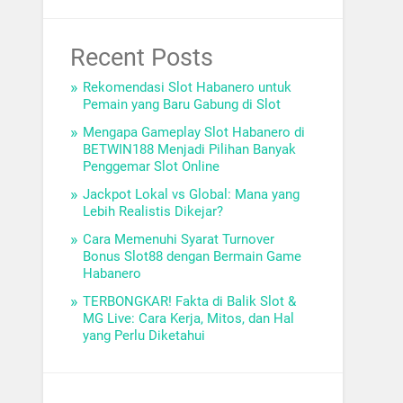
Recent Posts
Rekomendasi Slot Habanero untuk
Pemain yang Baru Gabung di Slot
Mengapa Gameplay Slot Habanero di
BETWIN188 Menjadi Pilihan Banyak
Penggemar Slot Online
Jackpot Lokal vs Global: Mana yang
Lebih Realistis Dikejar?
Cara Memenuhi Syarat Turnover
Bonus Slot88 dengan Bermain Game
Habanero
TERBONGKAR! Fakta di Balik Slot &
MG Live: Cara Kerja, Mitos, dan Hal
yang Perlu Diketahui