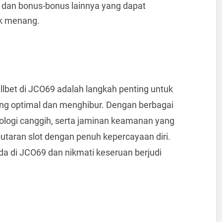
d, dan bonus-bonus lainnya yang dapat
k menang.
 Allbet di JCO69 adalah langkah penting untuk
g optimal dan menghibur. Dengan berbagai
nologi canggih, serta jaminan keamanan yang
putaran slot dengan penuh kepercayaan diri.
nda di JCO69 dan nikmati keseruan berjudi