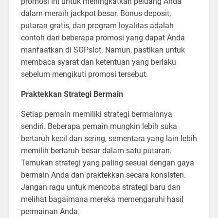
promosi ini untuk meningkatkan peluang Anda
dalam meraih jackpot besar. Bonus deposit,
putaran gratis, dan program loyalitas adalah
contoh dari beberapa promosi yang dapat Anda
manfaatkan di SGPslot. Namun, pastikan untuk
membaca syarat dan ketentuan yang berlaku
sebelum mengikuti promosi tersebut.
Praktekkan Strategi Bermain
Setiap pemain memiliki strategi bermainnya
sendiri. Beberapa pemain mungkin lebih suka
bertaruh kecil dan sering, sementara yang lain lebih
memilih bertaruh besar dalam satu putaran.
Temukan strategi yang paling sesuai dengan gaya
bermain Anda dan praktekkan secara konsisten.
Jangan ragu untuk mencoba strategi baru dan
melihat bagaimana mereka memengaruhi hasil
permainan Anda.