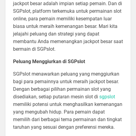
jackpot besar adalah impian setiap pemain. Dan di
SGPslot, platform terkemuka untuk permainan slot
online, para pemain memiliki kesempatan luar
biasa untuk meraih kemenangan besar. Mari kita
jelajahi peluang dan strategi yang dapat
membantu Anda memenangkan jackpot besar saat
bermain di SGPslot.
Peluang Menggiurkan di SGPslot
SGPslot menawarkan peluang yang menggiurkan
bagi para pemainnya untuk meraih jackpot besar.
Dengan berbagai pilihan permainan slot yang
disediakan, setiap putaran mesin slot di
sgpslot
memiliki potensi untuk menghasilkan kemenangan
yang mengubah hidup. Para pemain dapat
memilih dari berbagai tema permainan dan tingkat
taruhan yang sesuai dengan preferensi mereka.