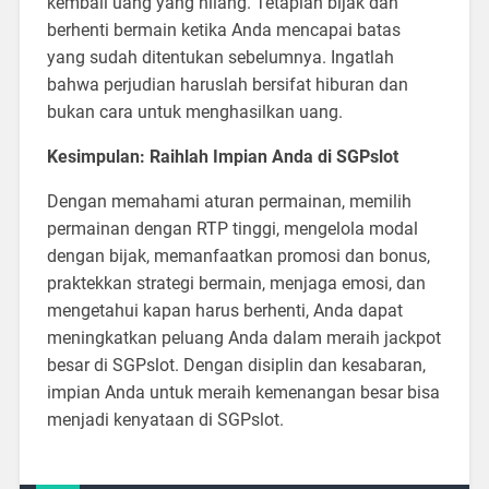
kembali uang yang hilang. Tetaplah bijak dan
berhenti bermain ketika Anda mencapai batas
yang sudah ditentukan sebelumnya. Ingatlah
bahwa perjudian haruslah bersifat hiburan dan
bukan cara untuk menghasilkan uang.
Kesimpulan: Raihlah Impian Anda di SGPslot
Dengan memahami aturan permainan, memilih
permainan dengan RTP tinggi, mengelola modal
dengan bijak, memanfaatkan promosi dan bonus,
praktekkan strategi bermain, menjaga emosi, dan
mengetahui kapan harus berhenti, Anda dapat
meningkatkan peluang Anda dalam meraih jackpot
besar di SGPslot. Dengan disiplin dan kesabaran,
impian Anda untuk meraih kemenangan besar bisa
menjadi kenyataan di SGPslot.