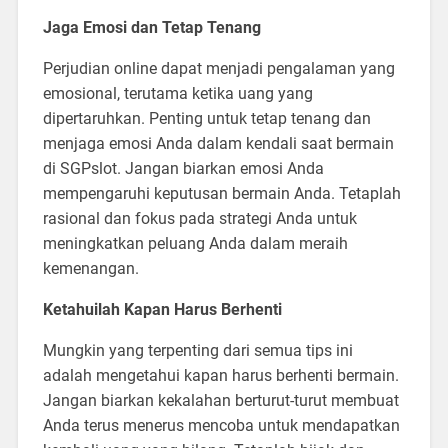
Jaga Emosi dan Tetap Tenang
Perjudian online dapat menjadi pengalaman yang
emosional, terutama ketika uang yang
dipertaruhkan. Penting untuk tetap tenang dan
menjaga emosi Anda dalam kendali saat bermain
di SGPslot. Jangan biarkan emosi Anda
mempengaruhi keputusan bermain Anda. Tetaplah
rasional dan fokus pada strategi Anda untuk
meningkatkan peluang Anda dalam meraih
kemenangan.
Ketahuilah Kapan Harus Berhenti
Mungkin yang terpenting dari semua tips ini
adalah mengetahui kapan harus berhenti bermain.
Jangan biarkan kekalahan berturut-turut membuat
Anda terus menerus mencoba untuk mendapatkan