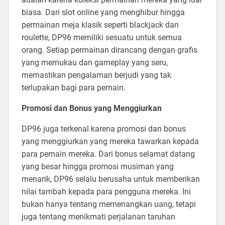
biasa. Dari slot online yang menghibur hingga
permainan meja klasik seperti blackjack dan
roulette, DP96 memiliki sesuatu untuk semua
orang. Setiap permainan dirancang dengan grafis
yang memukau dan gameplay yang seru,
memastikan pengalaman berjudi yang tak
terlupakan bagi para pemain.
Promosi dan Bonus yang Menggiurkan
DP96 juga terkenal karena promosi dan bonus
yang menggiurkan yang mereka tawarkan kepada
para pemain mereka. Dari bonus selamat datang
yang besar hingga promosi musiman yang
menarik, DP96 selalu berusaha untuk memberikan
nilai tambah kepada para pengguna mereka. Ini
bukan hanya tentang memenangkan uang, tetapi
juga tentang menikmati perjalanan taruhan