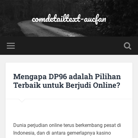
comdetailtext-aucfan
Mengapa DP96 adalah Pilihan
Terbaik untuk Berjudi Online?
Dunia perjudian online terus berkembang pesat di
Indonesia, dan di antara gemerlapnya kasino