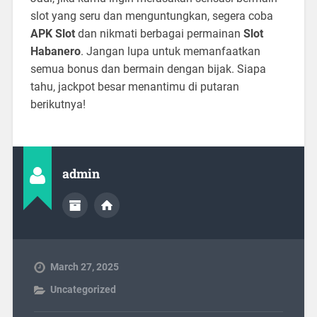
slot yang seru dan menguntungkan, segera coba
APK Slot
dan nikmati berbagai permainan
Slot
Habanero
. Jangan lupa untuk memanfaatkan
semua bonus dan bermain dengan bijak. Siapa
tahu, jackpot besar menantimu di putaran
berikutnya!
admin
March 27, 2025
Uncategorized