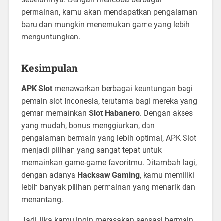
permainan, kamu akan mendapatkan pengalaman
baru dan mungkin menemukan game yang lebih
menguntungkan.
Kesimpulan
APK Slot
menawarkan berbagai keuntungan bagi
pemain slot Indonesia, terutama bagi mereka yang
gemar memainkan
Slot Habanero
. Dengan akses
yang mudah, bonus menggiurkan, dan
pengalaman bermain yang lebih optimal, APK Slot
menjadi pilihan yang sangat tepat untuk
memainkan game-game favoritmu. Ditambah lagi,
dengan adanya
Hacksaw Gaming
, kamu memiliki
lebih banyak pilihan permainan yang menarik dan
menantang.
Jadi, jika kamu ingin merasakan sensasi bermain