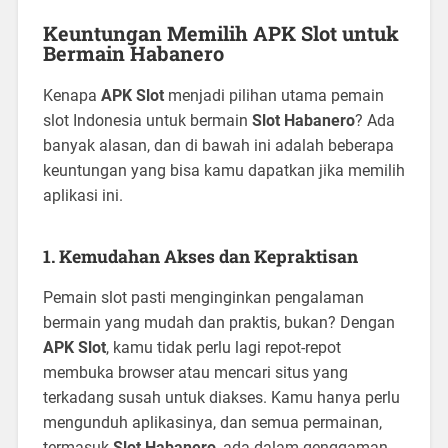
Keuntungan Memilih APK Slot untuk
Bermain Habanero
Kenapa
APK Slot
menjadi pilihan utama pemain
slot Indonesia untuk bermain
Slot Habanero
? Ada
banyak alasan, dan di bawah ini adalah beberapa
keuntungan yang bisa kamu dapatkan jika memilih
aplikasi ini.
1.
Kemudahan Akses dan Kepraktisan
Pemain slot pasti menginginkan pengalaman
bermain yang mudah dan praktis, bukan? Dengan
APK Slot
, kamu tidak perlu lagi repot-repot
membuka browser atau mencari situs yang
terkadang susah untuk diakses. Kamu hanya perlu
mengunduh aplikasinya, dan semua permainan,
termasuk
Slot Habanero
, ada dalam genggaman