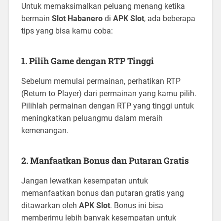
Untuk memaksimalkan peluang menang ketika
bermain
Slot Habanero
di
APK Slot
, ada beberapa
tips yang bisa kamu coba:
1.
Pilih Game dengan RTP Tinggi
Sebelum memulai permainan, perhatikan RTP
(Return to Player) dari permainan yang kamu pilih.
Pilihlah permainan dengan RTP yang tinggi untuk
meningkatkan peluangmu dalam meraih
kemenangan.
2.
Manfaatkan Bonus dan Putaran Gratis
Jangan lewatkan kesempatan untuk
memanfaatkan bonus dan putaran gratis yang
ditawarkan oleh
APK Slot
. Bonus ini bisa
memberimu lebih banyak kesempatan untuk