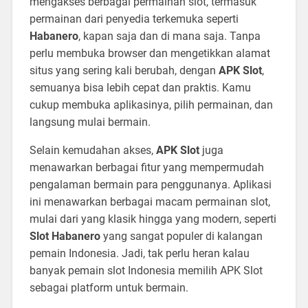
mengakses berbagai permainan slot, termasuk
permainan dari penyedia terkemuka seperti
Habanero
, kapan saja dan di mana saja. Tanpa
perlu membuka browser dan mengetikkan alamat
situs yang sering kali berubah, dengan
APK Slot
,
semuanya bisa lebih cepat dan praktis. Kamu
cukup membuka aplikasinya, pilih permainan, dan
langsung mulai bermain.
Selain kemudahan akses,
APK Slot
juga
menawarkan berbagai fitur yang mempermudah
pengalaman bermain para penggunanya. Aplikasi
ini menawarkan berbagai macam permainan slot,
mulai dari yang klasik hingga yang modern, seperti
Slot Habanero
yang sangat populer di kalangan
pemain Indonesia. Jadi, tak perlu heran kalau
banyak pemain slot Indonesia memilih APK Slot
sebagai platform untuk bermain.