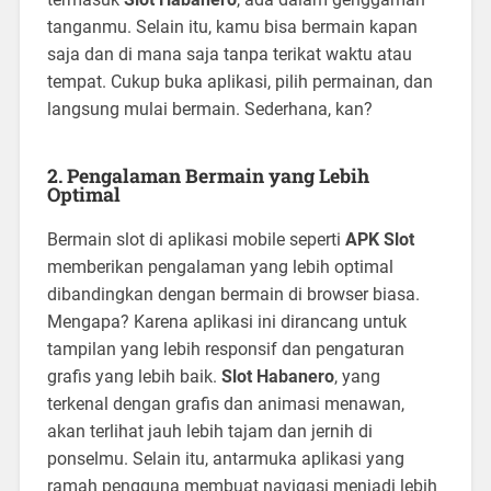
tanganmu. Selain itu, kamu bisa bermain kapan
saja dan di mana saja tanpa terikat waktu atau
tempat. Cukup buka aplikasi, pilih permainan, dan
langsung mulai bermain. Sederhana, kan?
2.
Pengalaman Bermain yang Lebih
Optimal
Bermain slot di aplikasi mobile seperti
APK Slot
memberikan pengalaman yang lebih optimal
dibandingkan dengan bermain di browser biasa.
Mengapa? Karena aplikasi ini dirancang untuk
tampilan yang lebih responsif dan pengaturan
grafis yang lebih baik.
Slot Habanero
, yang
terkenal dengan grafis dan animasi menawan,
akan terlihat jauh lebih tajam dan jernih di
ponselmu. Selain itu, antarmuka aplikasi yang
ramah pengguna membuat navigasi menjadi lebih