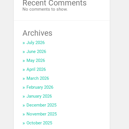
Recent Comments
No comments to show.
Archives
July 2026
June 2026
May 2026
April 2026
March 2026
February 2026
January 2026
December 2025
November 2025
October 2025