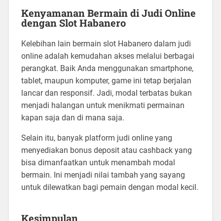
Kenyamanan Bermain di Judi Online
dengan Slot Habanero
Kelebihan lain bermain slot Habanero dalam judi
online adalah kemudahan akses melalui berbagai
perangkat. Baik Anda menggunakan smartphone,
tablet, maupun komputer, game ini tetap berjalan
lancar dan responsif. Jadi, modal terbatas bukan
menjadi halangan untuk menikmati permainan
kapan saja dan di mana saja.
Selain itu, banyak platform judi online yang
menyediakan bonus deposit atau cashback yang
bisa dimanfaatkan untuk menambah modal
bermain. Ini menjadi nilai tambah yang sayang
untuk dilewatkan bagi pemain dengan modal kecil.
Kesimpulan