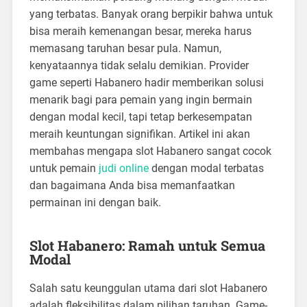
yang terbatas. Banyak orang berpikir bahwa untuk
bisa meraih kemenangan besar, mereka harus
memasang taruhan besar pula. Namun,
kenyataannya tidak selalu demikian. Provider
game seperti Habanero hadir memberikan solusi
menarik bagi para pemain yang ingin bermain
dengan modal kecil, tapi tetap berkesempatan
meraih keuntungan signifikan. Artikel ini akan
membahas mengapa slot Habanero sangat cocok
untuk pemain
judi online
dengan modal terbatas
dan bagaimana Anda bisa memanfaatkan
permainan ini dengan baik.
Slot Habanero: Ramah untuk Semua
Modal
Salah satu keunggulan utama dari slot Habanero
adalah fleksibilitas dalam pilihan taruhan. Game-