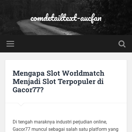
comdetailtext-aucfan
Mengapa Slot Worldmatch
Menjadi Slot Terpopuler di
Gacor77?
Di tengah maraknya industri perjudian online,
Gacor77 muncul sebagai salah satu platform yang