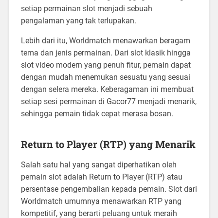
setiap permainan slot menjadi sebuah
pengalaman yang tak terlupakan.
Lebih dari itu, Worldmatch menawarkan beragam
tema dan jenis permainan. Dari slot klasik hingga
slot video modern yang penuh fitur, pemain dapat
dengan mudah menemukan sesuatu yang sesuai
dengan selera mereka. Keberagaman ini membuat
setiap sesi permainan di Gacor77 menjadi menarik,
sehingga pemain tidak cepat merasa bosan.
Return to Player (RTP) yang Menarik
Salah satu hal yang sangat diperhatikan oleh
pemain slot adalah Return to Player (RTP) atau
persentase pengembalian kepada pemain. Slot dari
Worldmatch umumnya menawarkan RTP yang
kompetitif, yang berarti peluang untuk meraih