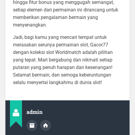
hingga fitur bonus yang menggugah semangat,
setiap elemen dari permainan ini dirancang untuk
memberikan pengalaman bermain yang
menyenangkan.
Jadi, bagi kamu yang mencari tempat untuk
merasakan serunya permainan slot, Gacor77
dengan koleksi slot Worldmatch adalah pilihan
yang tepat. Mari bergabung dan nikmati setiap
putaran yang penuh harapan dan kesenangan!
Selamat bermain, dan semoga keberuntungan
selalu menyertai langkahmu di dunia slot!
admin