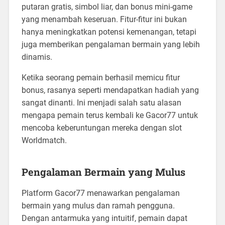
putaran gratis, simbol liar, dan bonus mini-game
yang menambah keseruan. Fitur-fitur ini bukan
hanya meningkatkan potensi kemenangan, tetapi
juga memberikan pengalaman bermain yang lebih
dinamis.
Ketika seorang pemain berhasil memicu fitur
bonus, rasanya seperti mendapatkan hadiah yang
sangat dinanti. Ini menjadi salah satu alasan
mengapa pemain terus kembali ke Gacor77 untuk
mencoba keberuntungan mereka dengan slot
Worldmatch.
Pengalaman Bermain yang Mulus
Platform Gacor77 menawarkan pengalaman
bermain yang mulus dan ramah pengguna.
Dengan antarmuka yang intuitif, pemain dapat