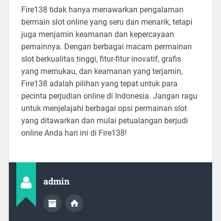
Fire138 tidak hanya menawarkan pengalaman
bermain slot online yang seru dan menarik, tetapi
juga menjamin keamanan dan kepercayaan
pemainnya. Dengan berbagai macam permainan
slot berkualitas tinggi, fitur-fitur inovatif, grafis
yang memukau, dan keamanan yang terjamin,
Fire138 adalah pilihan yang tepat untuk para
pecinta perjudian online di Indonesia. Jangan ragu
untuk menjelajahi berbagai opsi permainan slot
yang ditawarkan dan mulai petualangan berjudi
online Anda hari ini di Fire138!
admin