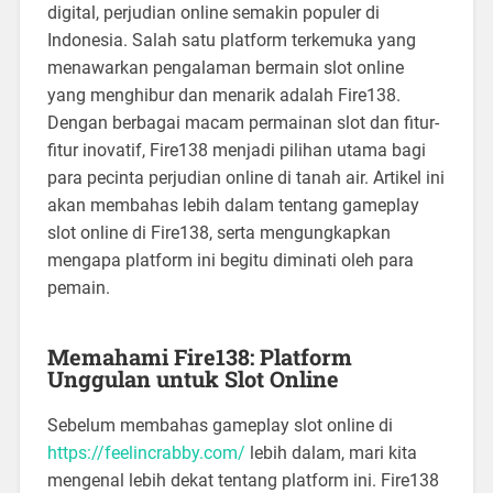
digital, perjudian online semakin populer di
Indonesia. Salah satu platform terkemuka yang
menawarkan pengalaman bermain slot online
yang menghibur dan menarik adalah Fire138.
Dengan berbagai macam permainan slot dan fitur-
fitur inovatif, Fire138 menjadi pilihan utama bagi
para pecinta perjudian online di tanah air. Artikel ini
akan membahas lebih dalam tentang gameplay
slot online di Fire138, serta mengungkapkan
mengapa platform ini begitu diminati oleh para
pemain.
Memahami Fire138: Platform
Unggulan untuk Slot Online
Sebelum membahas gameplay slot online di
https://feelincrabby.com/
lebih dalam, mari kita
mengenal lebih dekat tentang platform ini. Fire138