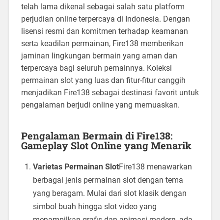
telah lama dikenal sebagai salah satu platform
perjudian online terpercaya di Indonesia. Dengan
lisensi resmi dan komitmen terhadap keamanan
serta keadilan permainan, Fire138 memberikan
jaminan lingkungan bermain yang aman dan
terpercaya bagi seluruh pemainnya. Koleksi
permainan slot yang luas dan fitur-fitur canggih
menjadikan Fire138 sebagai destinasi favorit untuk
pengalaman berjudi online yang memuaskan.
Pengalaman Bermain di Fire138:
Gameplay Slot Online yang Menarik
Varietas Permainan Slot
Fire138 menawarkan
berbagai jenis permainan slot dengan tema
yang beragam. Mulai dari slot klasik dengan
simbol buah hingga slot video yang
menampilkan grafis dan animasi modern, ada