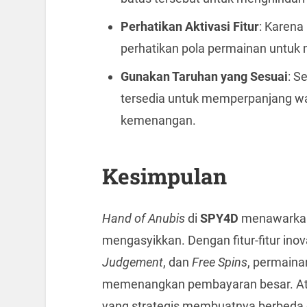
Perhatikan Aktivasi Fitur
: Karena
perhatikan pola permainan untuk
Gunakan Taruhan yang Sesuai
: S
tersedia untuk memperpanjang w
kemenangan.
Kesimpulan
Hand of Anubis
di
SPY4D
menawarkan 
mengasyikkan. Dengan fitur-fitur inov
Judgement
, dan
Free Spins
, permaina
memenangkan pembayaran besar. At
yang strategis membuatnya berbeda d