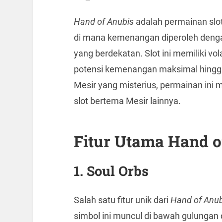
Hand of Anubis
adalah permainan slo
di mana kemenangan diperoleh denga
yang berdekatan. Slot ini memiliki vol
potensi kemenangan maksimal hingga 
Mesir yang misterius, permainan ini
slot bertema Mesir lainnya.
Fitur Utama Hand o
1. Soul Orbs
Salah satu fitur unik dari
Hand of Anub
simbol ini muncul di bawah gulungan