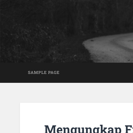
SAMPLE PAGE
Mengungkap Fit