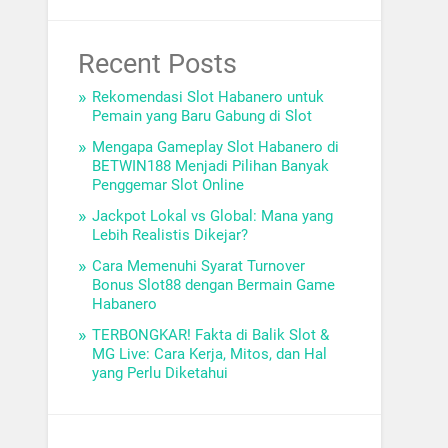
Recent Posts
Rekomendasi Slot Habanero untuk
Pemain yang Baru Gabung di Slot
Mengapa Gameplay Slot Habanero di
BETWIN188 Menjadi Pilihan Banyak
Penggemar Slot Online
Jackpot Lokal vs Global: Mana yang
Lebih Realistis Dikejar?
Cara Memenuhi Syarat Turnover
Bonus Slot88 dengan Bermain Game
Habanero
TERBONGKAR! Fakta di Balik Slot &
MG Live: Cara Kerja, Mitos, dan Hal
yang Perlu Diketahui