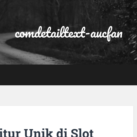
comdetailtext-aucfan
ur Unik di Slot