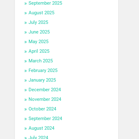
September 2025
August 2025
July 2025
June 2025
May 2025
April 2025
March 2025
February 2025
January 2025
December 2024
November 2024
October 2024
September 2024
August 2024
July 2024