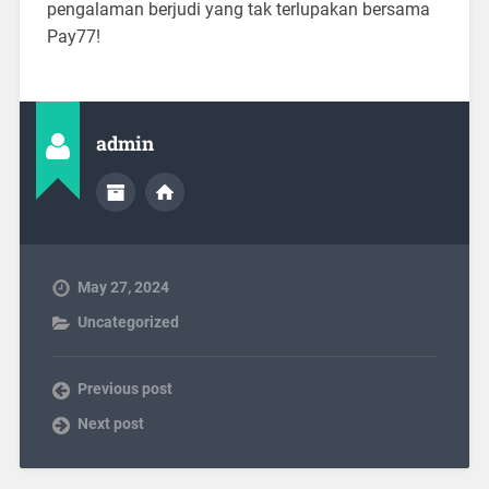
pengalaman berjudi yang tak terlupakan bersama
Pay77!
admin
May 27, 2024
Uncategorized
Previous post
Next post