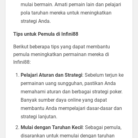
mulai bermain. Amati pemain lain dan pelajari
pola taruhan mereka untuk meningkatkan
strategi Anda.
Tips untuk Pemula di Infini88
Berikut beberapa tips yang dapat membantu
pemula meningkatkan permainan mereka di
Infini88:
Pelajari Aturan dan Strategi
: Sebelum terjun ke
permainan uang sungguhan, pastikan Anda
memahami aturan dan berbagai strategi poker.
Banyak sumber daya online yang dapat
membantu Anda mempelajari dasar-dasar dan
strategi lanjutan.
Mulai dengan Taruhan Kecil
: Sebagai pemula,
disarankan untuk memulai dengan taruhan