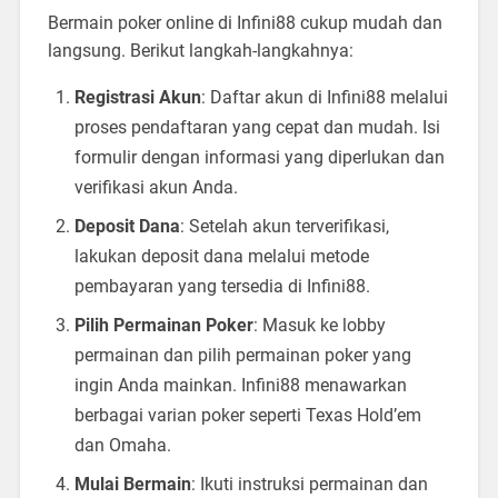
Bermain poker online di Infini88 cukup mudah dan
langsung. Berikut langkah-langkahnya:
Registrasi Akun
: Daftar akun di Infini88 melalui
proses pendaftaran yang cepat dan mudah. Isi
formulir dengan informasi yang diperlukan dan
verifikasi akun Anda.
Deposit Dana
: Setelah akun terverifikasi,
lakukan deposit dana melalui metode
pembayaran yang tersedia di Infini88.
Pilih Permainan Poker
: Masuk ke lobby
permainan dan pilih permainan poker yang
ingin Anda mainkan. Infini88 menawarkan
berbagai varian poker seperti Texas Hold’em
dan Omaha.
Mulai Bermain
: Ikuti instruksi permainan dan