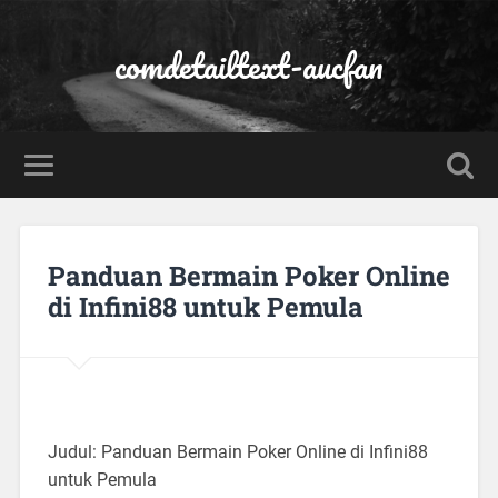
comdetailtext-aucfan
Panduan Bermain Poker Online
di Infini88 untuk Pemula
Judul: Panduan Bermain Poker Online di Infini88
untuk Pemula