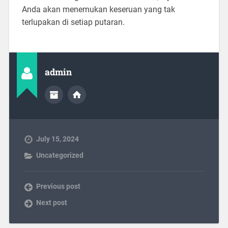
Anda akan menemukan keseruan yang tak
terlupakan di setiap putaran.
admin
July 15, 2024
Uncategorized
Previous post
Next post