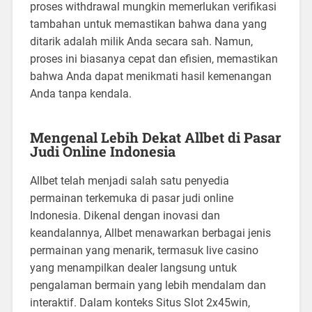
proses withdrawal mungkin memerlukan verifikasi
tambahan untuk memastikan bahwa dana yang
ditarik adalah milik Anda secara sah. Namun,
proses ini biasanya cepat dan efisien, memastikan
bahwa Anda dapat menikmati hasil kemenangan
Anda tanpa kendala.
Mengenal Lebih Dekat Allbet di Pasar
Judi Online Indonesia
Allbet telah menjadi salah satu penyedia
permainan terkemuka di pasar judi online
Indonesia. Dikenal dengan inovasi dan
keandalannya, Allbet menawarkan berbagai jenis
permainan yang menarik, termasuk live casino
yang menampilkan dealer langsung untuk
pengalaman bermain yang lebih mendalam dan
interaktif. Dalam konteks Situs Slot 2x45win,