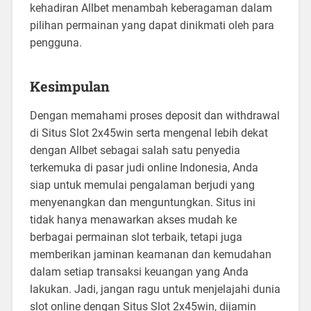
kehadiran Allbet menambah keberagaman dalam
pilihan permainan yang dapat dinikmati oleh para
pengguna.
Kesimpulan
Dengan memahami proses deposit dan withdrawal
di Situs Slot 2x45win serta mengenal lebih dekat
dengan Allbet sebagai salah satu penyedia
terkemuka di pasar judi online Indonesia, Anda
siap untuk memulai pengalaman berjudi yang
menyenangkan dan menguntungkan. Situs ini
tidak hanya menawarkan akses mudah ke
berbagai permainan slot terbaik, tetapi juga
memberikan jaminan keamanan dan kemudahan
dalam setiap transaksi keuangan yang Anda
lakukan. Jadi, jangan ragu untuk menjelajahi dunia
slot online dengan Situs Slot 2x45win, dijamin