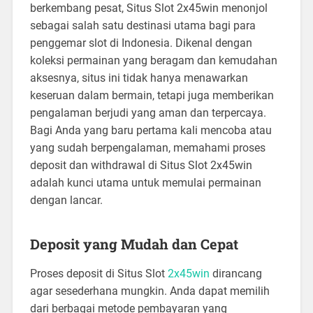
berkembang pesat, Situs Slot 2x45win menonjol
sebagai salah satu destinasi utama bagi para
penggemar slot di Indonesia. Dikenal dengan
koleksi permainan yang beragam dan kemudahan
aksesnya, situs ini tidak hanya menawarkan
keseruan dalam bermain, tetapi juga memberikan
pengalaman berjudi yang aman dan terpercaya.
Bagi Anda yang baru pertama kali mencoba atau
yang sudah berpengalaman, memahami proses
deposit dan withdrawal di Situs Slot 2x45win
adalah kunci utama untuk memulai permainan
dengan lancar.
Deposit yang Mudah dan Cepat
Proses deposit di Situs Slot
2x45win
dirancang
agar sesederhana mungkin. Anda dapat memilih
dari berbagai metode pembayaran yang