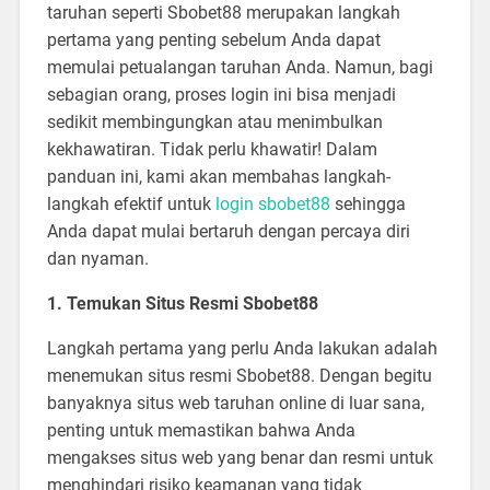
taruhan seperti Sbobet88 merupakan langkah
pertama yang penting sebelum Anda dapat
memulai petualangan taruhan Anda. Namun, bagi
sebagian orang, proses login ini bisa menjadi
sedikit membingungkan atau menimbulkan
kekhawatiran. Tidak perlu khawatir! Dalam
panduan ini, kami akan membahas langkah-
langkah efektif untuk
login sbobet88
sehingga
Anda dapat mulai bertaruh dengan percaya diri
dan nyaman.
1. Temukan Situs Resmi Sbobet88
Langkah pertama yang perlu Anda lakukan adalah
menemukan situs resmi Sbobet88. Dengan begitu
banyaknya situs web taruhan online di luar sana,
penting untuk memastikan bahwa Anda
mengakses situs web yang benar dan resmi untuk
menghindari risiko keamanan yang tidak