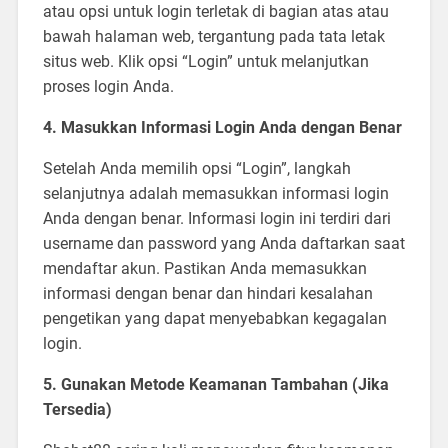
atau opsi untuk login terletak di bagian atas atau
bawah halaman web, tergantung pada tata letak
situs web. Klik opsi “Login” untuk melanjutkan
proses login Anda.
4. Masukkan Informasi Login Anda dengan Benar
Setelah Anda memilih opsi “Login”, langkah
selanjutnya adalah memasukkan informasi login
Anda dengan benar. Informasi login ini terdiri dari
username dan password yang Anda daftarkan saat
mendaftar akun. Pastikan Anda memasukkan
informasi dengan benar dan hindari kesalahan
pengetikan yang dapat menyebabkan kegagalan
login.
5. Gunakan Metode Keamanan Tambahan (Jika
Tersedia)