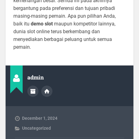
kemenangan besar. Semua ini pada akhirnya
bergantung pada preferensi dan tujuan pribadi
masing-masing pemain. Apa pun pilihan Anda,
baik itu
demo slot
maupun kompetitor lainnya,
dunia slot online terus berkembang dan
menyediakan berbagai peluang untuk semua
pemain.
admin
December 1, 2024
Uncategorized