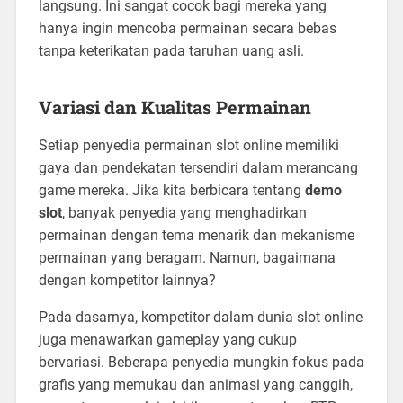
langsung. Ini sangat cocok bagi mereka yang
hanya ingin mencoba permainan secara bebas
tanpa keterikatan pada taruhan uang asli.
Variasi dan Kualitas Permainan
Setiap penyedia permainan slot online memiliki
gaya dan pendekatan tersendiri dalam merancang
game mereka. Jika kita berbicara tentang
demo
slot
, banyak penyedia yang menghadirkan
permainan dengan tema menarik dan mekanisme
permainan yang beragam. Namun, bagaimana
dengan kompetitor lainnya?
Pada dasarnya, kompetitor dalam dunia slot online
juga menawarkan gameplay yang cukup
bervariasi. Beberapa penyedia mungkin fokus pada
grafis yang memukau dan animasi yang canggih,