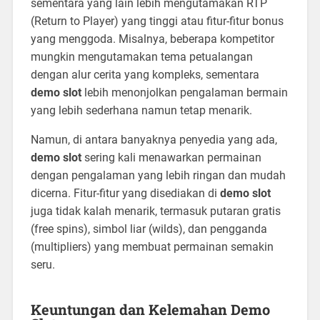
sementara yang lain lebih mengutamakan RTP
(Return to Player) yang tinggi atau fitur-fitur bonus
yang menggoda. Misalnya, beberapa kompetitor
mungkin mengutamakan tema petualangan
dengan alur cerita yang kompleks, sementara
demo slot
lebih menonjolkan pengalaman bermain
yang lebih sederhana namun tetap menarik.
Namun, di antara banyaknya penyedia yang ada,
demo slot
sering kali menawarkan permainan
dengan pengalaman yang lebih ringan dan mudah
dicerna. Fitur-fitur yang disediakan di
demo slot
juga tidak kalah menarik, termasuk putaran gratis
(free spins), simbol liar (wilds), dan pengganda
(multipliers) yang membuat permainan semakin
seru.
Keuntungan dan Kelemahan Demo