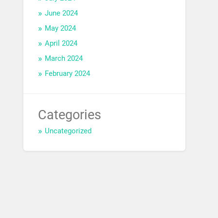
June 2024
May 2024
April 2024
March 2024
February 2024
Categories
Uncategorized