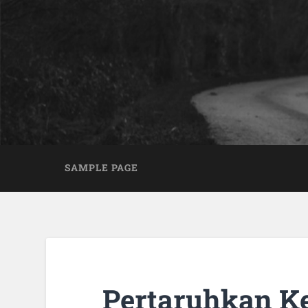
SAMPLE PAGE
Pertaruhkan K