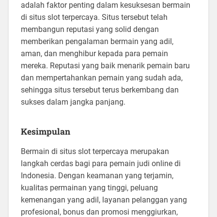
adalah faktor penting dalam kesuksesan bermain
di situs slot terpercaya. Situs tersebut telah
membangun reputasi yang solid dengan
memberikan pengalaman bermain yang adil,
aman, dan menghibur kepada para pemain
mereka. Reputasi yang baik menarik pemain baru
dan mempertahankan pemain yang sudah ada,
sehingga situs tersebut terus berkembang dan
sukses dalam jangka panjang.
Kesimpulan
Bermain di situs slot terpercaya merupakan
langkah cerdas bagi para pemain judi online di
Indonesia. Dengan keamanan yang terjamin,
kualitas permainan yang tinggi, peluang
kemenangan yang adil, layanan pelanggan yang
profesional, bonus dan promosi menggiurkan,