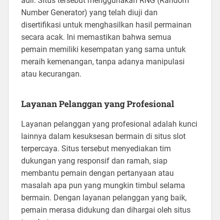
adil. Situs tersebut menggunakan RNG (Random
Number Generator) yang telah diuji dan
disertifikasi untuk menghasilkan hasil permainan
secara acak. Ini memastikan bahwa semua
pemain memiliki kesempatan yang sama untuk
meraih kemenangan, tanpa adanya manipulasi
atau kecurangan.
Layanan Pelanggan yang Profesional
Layanan pelanggan yang profesional adalah kunci
lainnya dalam kesuksesan bermain di situs slot
terpercaya. Situs tersebut menyediakan tim
dukungan yang responsif dan ramah, siap
membantu pemain dengan pertanyaan atau
masalah apa pun yang mungkin timbul selama
bermain. Dengan layanan pelanggan yang baik,
pemain merasa didukung dan dihargai oleh situs