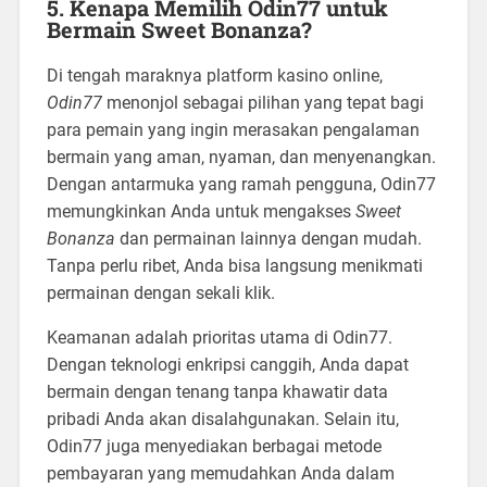
5.
Kenapa Memilih Odin77 untuk
Bermain Sweet Bonanza?
Di tengah maraknya platform kasino online,
Odin77
menonjol sebagai pilihan yang tepat bagi
para pemain yang ingin merasakan pengalaman
bermain yang aman, nyaman, dan menyenangkan.
Dengan antarmuka yang ramah pengguna, Odin77
memungkinkan Anda untuk mengakses
Sweet
Bonanza
dan permainan lainnya dengan mudah.
Tanpa perlu ribet, Anda bisa langsung menikmati
permainan dengan sekali klik.
Keamanan adalah prioritas utama di Odin77.
Dengan teknologi enkripsi canggih, Anda dapat
bermain dengan tenang tanpa khawatir data
pribadi Anda akan disalahgunakan. Selain itu,
Odin77 juga menyediakan berbagai metode
pembayaran yang memudahkan Anda dalam