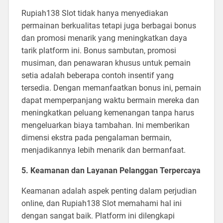
Rupiah138 Slot tidak hanya menyediakan
permainan berkualitas tetapi juga berbagai bonus
dan promosi menarik yang meningkatkan daya
tarik platform ini. Bonus sambutan, promosi
musiman, dan penawaran khusus untuk pemain
setia adalah beberapa contoh insentif yang
tersedia. Dengan memanfaatkan bonus ini, pemain
dapat memperpanjang waktu bermain mereka dan
meningkatkan peluang kemenangan tanpa harus
mengeluarkan biaya tambahan. Ini memberikan
dimensi ekstra pada pengalaman bermain,
menjadikannya lebih menarik dan bermanfaat.
5. Keamanan dan Layanan Pelanggan Terpercaya
Keamanan adalah aspek penting dalam perjudian
online, dan Rupiah138 Slot memahami hal ini
dengan sangat baik. Platform ini dilengkapi