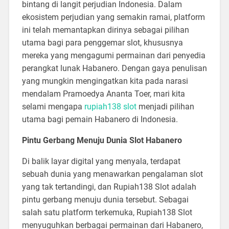
bintang di langit perjudian Indonesia. Dalam
ekosistem perjudian yang semakin ramai, platform
ini telah memantapkan dirinya sebagai pilihan
utama bagi para penggemar slot, khususnya
mereka yang mengagumi permainan dari penyedia
perangkat lunak Habanero. Dengan gaya penulisan
yang mungkin mengingatkan kita pada narasi
mendalam Pramoedya Ananta Toer, mari kita
selami mengapa
rupiah138 slot
menjadi pilihan
utama bagi pemain Habanero di Indonesia.
Pintu Gerbang Menuju Dunia Slot Habanero
Di balik layar digital yang menyala, terdapat
sebuah dunia yang menawarkan pengalaman slot
yang tak tertandingi, dan Rupiah138 Slot adalah
pintu gerbang menuju dunia tersebut. Sebagai
salah satu platform terkemuka, Rupiah138 Slot
menyuguhkan berbagai permainan dari Habanero,