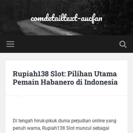
comdetailtext-aucfan
Rupiah138 Slot: Pilihan Utama
Pemain Habanero di Indonesia
Di tengah hiruk-pikuk dunia perjudian online yang
penuh warna, Rupiah138 Slot muncul sebagai