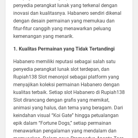
penyedia perangkat lunak yang terkenal dengan
inovasi dan kualitasnya. Habanero sendiri dikenal
dengan desain permainan yang memukau dan
fitur-fitur canggih yang menawarkan peluang
kemenangan yang menarik.
1. Kualitas Permainan yang Tidak Tertandingi
Habanero memiliki reputasi sebagai salah satu
penyedia perangkat lunak slot terdepan, dan
Rupiah138 Slot menonjol sebagai platform yang
menyajikan koleksi permainan Habanero dengan
kualitas terbaik. Setiap slot Habanero di Rupiah138
Slot dirancang dengan grafis yang memikat,
animasi yang halus, dan tema yang beragam. Dari
keindahan visual “Koi Gate” hingga petualangan
epik dalam “Fortune Dogs,” setiap permainan
menawarkan pengalaman yang mendalam dan