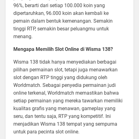
96%, berarti dari setiap 100.000 koin yang
dipertaruhkan, 96.000 koin akan kembali ke
pemain dalam bentuk kemenangan. Semakin
tinggi RTP, semakin besar peluangmu untuk
menang.
Mengapa Memilih Slot Online di Wisma 138?
Wisma 138 tidak hanya menyediakan berbagai
pilihan permainan slot, tetapi juga menawarkan
slot dengan RTP tinggi yang didukung oleh
Worldmatch. Sebagai penyedia permainan judi
online terkenal, Worldmatch memastikan bahwa
setiap permainan yang mereka tawarkan memiliki
kualitas grafis yang menawan, gameplay yang
seru, dan tentu saja, RTP yang kompetitif. Ini
menjadikan Wisma 138 tempat yang sempurna
untuk para pecinta slot online.