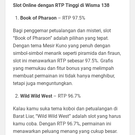
Slot Online dengan RTP Tinggi di Wisma 138
Book of Pharaon
– RTP 97.5%
Bagi penggemar petualangan dan misteri, slot
“Book of Pharaon” adalah pilihan yang tepat.
Dengan tema Mesir Kuno yang penuh dengan
simbol-simbol menarik seperti piramida dan firaun,
slot ini menawarkan RTP sebesar 97.5%. Grafis
yang memukau dan fitur bonus yang melimpah
membuat permainan ini tidak hanya menghibur,
tetapi juga menguntungkan.
Wild Wild West
– RTP 96.7%
Kalau kamu suka tema koboi dan petualangan di
Barat Liar, “Wild Wild West” adalah slot yang harus
kamu coba. Dengan RTP 96.7%, permainan ini
menawarkan peluang menang yang cukup besar.