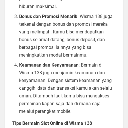
hiburan maksimal.
Bonus dan Promosi Menarik
: Wisma 138 juga
terkenal dengan bonus dan promosi mereka
yang melimpah. Kamu bisa mendapatkan
bonus selamat datang, bonus deposit, dan
berbagai promosi lainnya yang bisa
meningkatkan modal bermainmu.
Keamanan dan Kenyamanan
: Bermain di
Wisma 138 juga menjamin keamanan dan
kenyamanan. Dengan sistem keamanan yang
canggih, data dan transaksi kamu akan selalu
aman. Ditambah lagi, kamu bisa mengakses
permainan kapan saja dan di mana saja
melalui perangkat mobile.
Tips Bermain Slot Online di Wisma 138