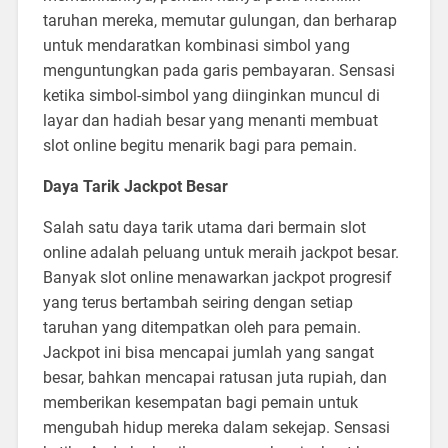
taruhan mereka, memutar gulungan, dan berharap
untuk mendaratkan kombinasi simbol yang
menguntungkan pada garis pembayaran. Sensasi
ketika simbol-simbol yang diinginkan muncul di
layar dan hadiah besar yang menanti membuat
slot online begitu menarik bagi para pemain.
Daya Tarik Jackpot Besar
Salah satu daya tarik utama dari bermain slot
online adalah peluang untuk meraih jackpot besar.
Banyak slot online menawarkan jackpot progresif
yang terus bertambah seiring dengan setiap
taruhan yang ditempatkan oleh para pemain.
Jackpot ini bisa mencapai jumlah yang sangat
besar, bahkan mencapai ratusan juta rupiah, dan
memberikan kesempatan bagi pemain untuk
mengubah hidup mereka dalam sekejap. Sensasi