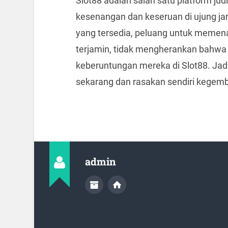
Slot88 adalah salah satu platform jud
kesenangan dan keseruan di ujung j
yang tersedia, peluang untuk memen
terjamin, tidak mengherankan bahwa 
keberuntungan mereka di Slot88. Jad
sekarang dan rasakan sendiri kegembi
admin