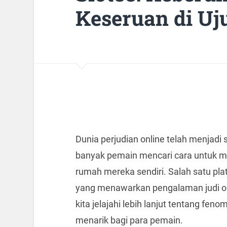
Keseruan di Uj
Dunia perjudian online telah menjadi
banyak pemain mencari cara untuk 
rumah mereka sendiri. Salah satu pla
yang menawarkan pengalaman judi on
kita jelajahi lebih lanjut tentang fe
menarik bagi para pemain.