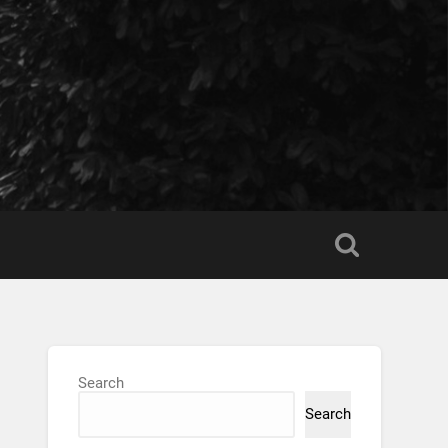
Search
Search