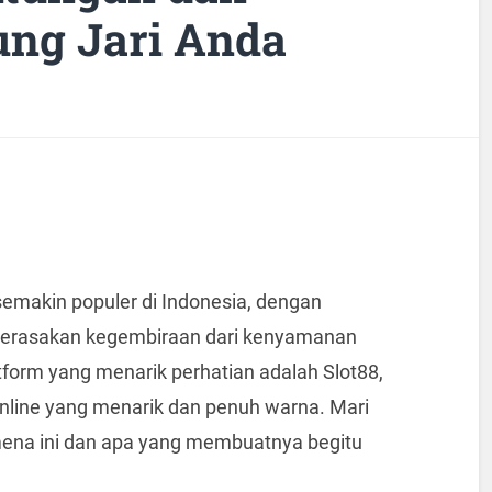
ung Jari Anda
 semakin populer di Indonesia, dengan
merasakan kegembiraan dari kenyamanan
tform yang menarik perhatian adalah Slot88,
line yang menarik dan penuh warna. Mari
nomena ini dan apa yang membuatnya begitu