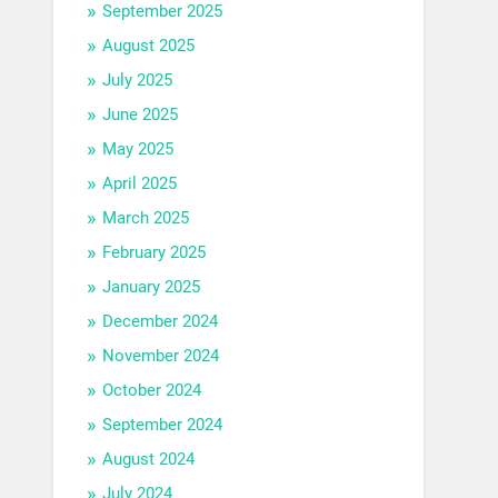
September 2025
August 2025
July 2025
June 2025
May 2025
April 2025
March 2025
February 2025
January 2025
December 2024
November 2024
October 2024
September 2024
August 2024
July 2024