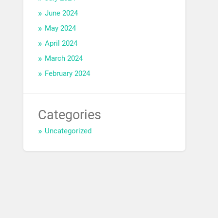
June 2024
May 2024
April 2024
March 2024
February 2024
Categories
Uncategorized