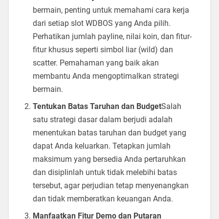
bermain, penting untuk memahami cara kerja
dari setiap slot WDBOS yang Anda pilih.
Perhatikan jumlah payline, nilai koin, dan fitur-
fitur khusus seperti simbol liar (wild) dan
scatter. Pemahaman yang baik akan
membantu Anda mengoptimalkan strategi
bermain.
Tentukan Batas Taruhan dan Budget
Salah
satu strategi dasar dalam berjudi adalah
menentukan batas taruhan dan budget yang
dapat Anda keluarkan. Tetapkan jumlah
maksimum yang bersedia Anda pertaruhkan
dan disiplinlah untuk tidak melebihi batas
tersebut, agar perjudian tetap menyenangkan
dan tidak memberatkan keuangan Anda.
Manfaatkan Fitur Demo dan Putaran