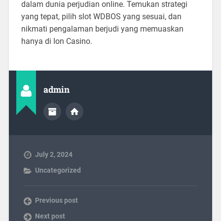
dalam dunia perjudian online. Temukan strategi
yang tepat, pilih slot WDBOS yang sesuai, dan
nikmati pengalaman berjudi yang memuaskan
hanya di Ion Casino.
admin
July 2, 2024
Uncategorized
Previous post
Next post