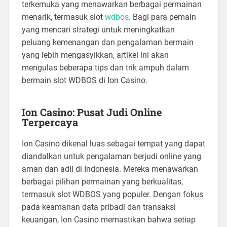
terkemuka yang menawarkan berbagai permainan
menarik, termasuk slot
wdbos
. Bagi para pemain
yang mencari strategi untuk meningkatkan
peluang kemenangan dan pengalaman bermain
yang lebih mengasyikkan, artikel ini akan
mengulas beberapa tips dan trik ampuh dalam
bermain slot WDBOS di Ion Casino.
Ion Casino: Pusat Judi Online
Terpercaya
Ion Casino dikenal luas sebagai tempat yang dapat
diandalkan untuk pengalaman berjudi online yang
aman dan adil di Indonesia. Mereka menawarkan
berbagai pilihan permainan yang berkualitas,
termasuk slot WDBOS yang populer. Dengan fokus
pada keamanan data pribadi dan transaksi
keuangan, Ion Casino memastikan bahwa setiap