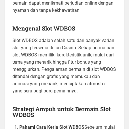
pemain dapat menikmati perjudian online dengan
nyaman dan tanpa kekhawatiran.
Mengenal Slot WDBOS
Slot WDBOS adalah salah satu dari banyak varian
slot yang tersedia di Ion Casino. Setiap permainan
slot WDBOS memiliki karakteristik unik, mulai dari
tema yang menarik hingga fitur bonus yang
menggiurkan. Pengalaman bermain di slot WDBOS
ditandai dengan grafis yang memukau dan
animasi yang menarik, menciptakan atmosfer
yang seru bagi para pemainnya.
Strategi Ampuh untuk Bermain Slot
WDBOS
Pahami Cara Kerja Slot WDBOS
Sebelum mulai