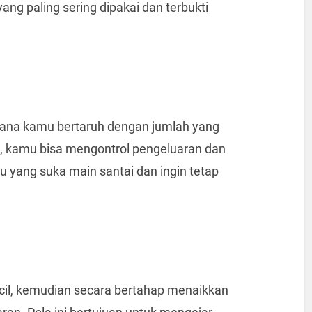
ang paling sering dipakai dan terbukti
 mana kamu bertaruh dengan jumlah yang
, kamu bisa mengontrol pengeluaran dan
 yang suka main santai dan ingin tetap
ecil, kemudian secara bertahap menaikkan