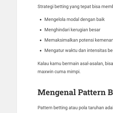
Strategi betting yang tepat bisa me
Mengelola modal dengan baik
Menghindari kerugian besar
Memaksimalkan potensi kemena
Mengatur waktu dan intensitas b
Kalau kamu bermain asal-asalan, bisa
maxwin cuma mimpi.
Mengenal Pattern Be
Pattern betting atau pola taruhan ad