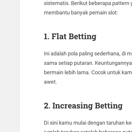
sistematis. Berikut beberapa pattern y
membantu banyak pemain slot:
1.
Flat Betting
Ini adalah pola paling sederhana, di
sama setiap putaran. Keuntungannya
bermain lebih lama. Cocok untuk kamu
awet.
2.
Increasing Betting
Di sini kamu mulai dengan taruhan k