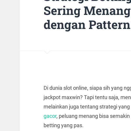
Sering Menang
dengan Pattern
Di dunia slot online, siapa sih yang
jackpot maxwin? Tapi tentu saja, men
melainkan juga tentang strategi yang
gacor
, peluang menang bisa semakin 
betting yang pas.