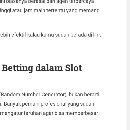
i biasanya berasal dari agen terpercaya
 tinggi atau jam main tertentu yang memang
lebih efektif kalau kamu sudah berada di link
 Betting dalam Slot
(Random Number Generator), bukan berarti
i. Banyak pemain profesional yang sudah
 mengatur taruhan agar bisa memperbesar