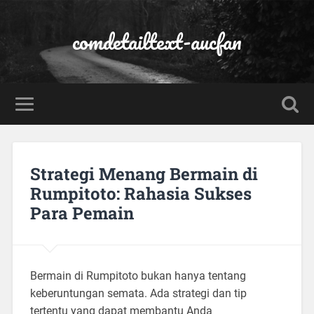
comdetailtext-aucfan
Strategi Menang Bermain di
Rumpitoto: Rahasia Sukses
Para Pemain
Bermain di Rumpitoto bukan hanya tentang
keberuntungan semata. Ada strategi dan tip
tertentu yang dapat membantu Anda