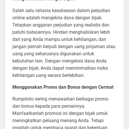
Salah satu rahasia kesuksesan dalam perjudian
online adalah mengelola dana dengan bijak.
Tetapkan anggaran perjudian yang realistis dan
patuhi batasannya. Hindari menghabiskan lebih
dari yang Anda mampu untuk kehilangan, dan
jangan pernah berjudi dengan uang pinjaman atau
uang yang seharusnya digunakan untuk
kebutuhan lain. Dengan mengelola dana Anda
dengan bijak, Anda dapat meminimalkan risiko
kehilangan uang secara berlebihan.
Menggunakan Promo dan Bonus dengan Cermat
Rumpitoto sering menawarkan berbagai promo
dan bonus kepada para pemainnya.
Manfaatkanlah promosi ini dengan bijak untuk
meningkatkan peluang menang Anda. Tetapi
ingatlah untuk membaca syarat dan ketentuan