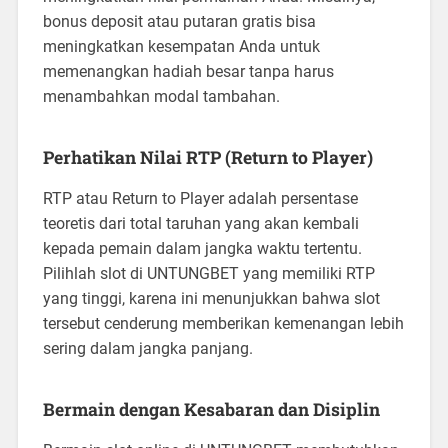
bonus deposit atau putaran gratis bisa
meningkatkan kesempatan Anda untuk
memenangkan hadiah besar tanpa harus
menambahkan modal tambahan.
Perhatikan Nilai RTP (Return to Player)
RTP atau Return to Player adalah persentase
teoretis dari total taruhan yang akan kembali
kepada pemain dalam jangka waktu tertentu.
Pilihlah slot di UNTUNGBET yang memiliki RTP
yang tinggi, karena ini menunjukkan bahwa slot
tersebut cenderung memberikan kemenangan lebih
sering dalam jangka panjang.
Bermain dengan Kesabaran dan Disiplin