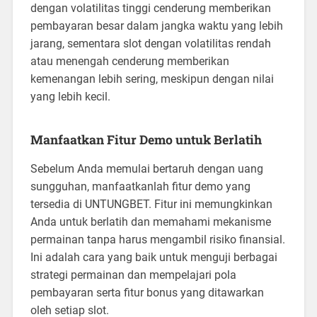
dengan volatilitas tinggi cenderung memberikan
pembayaran besar dalam jangka waktu yang lebih
jarang, sementara slot dengan volatilitas rendah
atau menengah cenderung memberikan
kemenangan lebih sering, meskipun dengan nilai
yang lebih kecil.
Manfaatkan Fitur Demo untuk Berlatih
Sebelum Anda memulai bertaruh dengan uang
sungguhan, manfaatkanlah fitur demo yang
tersedia di UNTUNGBET. Fitur ini memungkinkan
Anda untuk berlatih dan memahami mekanisme
permainan tanpa harus mengambil risiko finansial.
Ini adalah cara yang baik untuk menguji berbagai
strategi permainan dan mempelajari pola
pembayaran serta fitur bonus yang ditawarkan
oleh setiap slot.