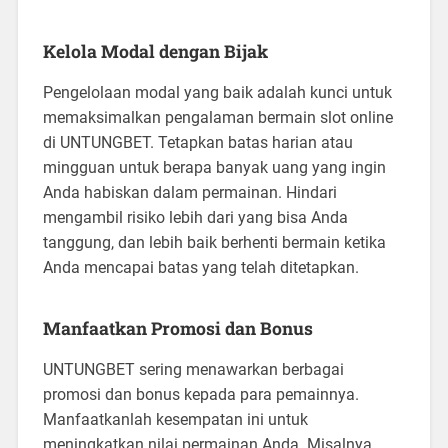
Kelola Modal dengan Bijak
Pengelolaan modal yang baik adalah kunci untuk
memaksimalkan pengalaman bermain slot online
di UNTUNGBET. Tetapkan batas harian atau
mingguan untuk berapa banyak uang yang ingin
Anda habiskan dalam permainan. Hindari
mengambil risiko lebih dari yang bisa Anda
tanggung, dan lebih baik berhenti bermain ketika
Anda mencapai batas yang telah ditetapkan.
Manfaatkan Promosi dan Bonus
UNTUNGBET sering menawarkan berbagai
promosi dan bonus kepada para pemainnya.
Manfaatkanlah kesempatan ini untuk
meningkatkan nilai permainan Anda. Misalnya,