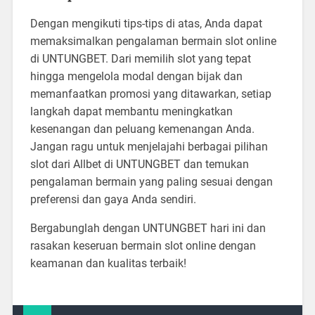
Dengan mengikuti tips-tips di atas, Anda dapat
memaksimalkan pengalaman bermain slot online
di UNTUNGBET. Dari memilih slot yang tepat
hingga mengelola modal dengan bijak dan
memanfaatkan promosi yang ditawarkan, setiap
langkah dapat membantu meningkatkan
kesenangan dan peluang kemenangan Anda.
Jangan ragu untuk menjelajahi berbagai pilihan
slot dari Allbet di UNTUNGBET dan temukan
pengalaman bermain yang paling sesuai dengan
preferensi dan gaya Anda sendiri.
Bergabunglah dengan UNTUNGBET hari ini dan
rasakan keseruan bermain slot online dengan
keamanan dan kualitas terbaik!