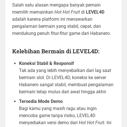
Salah satu alasan mengapa banyak pemain
memilih memainkan
Hot Hot Fruit
di
LEVEL4D
adalah karena platform ini menawarkan
pengalaman bermain yang stabil, cepat, dan
mendukung penuh fitur-fitur game dari Habanero.
Kelebihan Bermain di LEVEL4D:
Koneksi Stabil & Responsif
Tak ada yang lebih menyebalkan dari lag saat
bermain slot. Di LEVEL4D, koneksi ke server
Habanero sangat stabil, membuat pengalaman
bermain tetap mulus dari awal hingga akhir.
Tersedia Mode Demo
Bagi kamu yang masih ragu atau ingin
mencoba game tanpa risiko, LEVEL4D
menyediakan versi demo dari
Hot Hot Fruit
. Ini