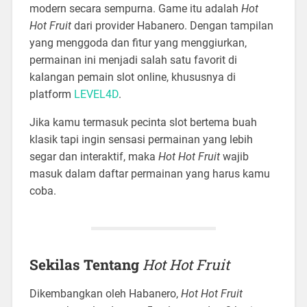
modern secara sempurna. Game itu adalah
Hot
Hot Fruit
dari provider Habanero. Dengan tampilan
yang menggoda dan fitur yang menggiurkan,
permainan ini menjadi salah satu favorit di
kalangan pemain slot online, khususnya di
platform
LEVEL4D
.
Jika kamu termasuk pecinta slot bertema buah
klasik tapi ingin sensasi permainan yang lebih
segar dan interaktif, maka
Hot Hot Fruit
wajib
masuk dalam daftar permainan yang harus kamu
coba.
Sekilas Tentang
Hot Hot Fruit
Dikembangkan oleh Habanero,
Hot Hot Fruit