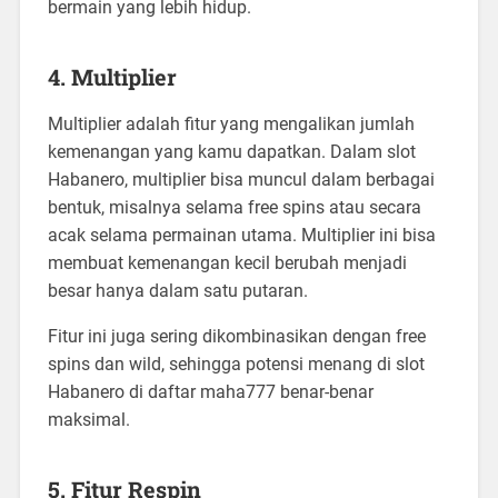
bermain yang lebih hidup.
4. Multiplier
Multiplier adalah fitur yang mengalikan jumlah
kemenangan yang kamu dapatkan. Dalam slot
Habanero, multiplier bisa muncul dalam berbagai
bentuk, misalnya selama free spins atau secara
acak selama permainan utama. Multiplier ini bisa
membuat kemenangan kecil berubah menjadi
besar hanya dalam satu putaran.
Fitur ini juga sering dikombinasikan dengan free
spins dan wild, sehingga potensi menang di slot
Habanero di daftar maha777 benar-benar
maksimal.
5. Fitur Respin