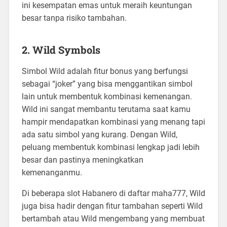
ini kesempatan emas untuk meraih keuntungan
besar tanpa risiko tambahan.
2. Wild Symbols
Simbol Wild adalah fitur bonus yang berfungsi
sebagai “joker” yang bisa menggantikan simbol
lain untuk membentuk kombinasi kemenangan.
Wild ini sangat membantu terutama saat kamu
hampir mendapatkan kombinasi yang menang tapi
ada satu simbol yang kurang. Dengan Wild,
peluang membentuk kombinasi lengkap jadi lebih
besar dan pastinya meningkatkan
kemenanganmu.
Di beberapa slot Habanero di daftar maha777, Wild
juga bisa hadir dengan fitur tambahan seperti Wild
bertambah atau Wild mengembang yang membuat