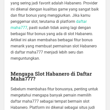
yang sering jadi favorit adalah Habanero. Provider
ini dikenal dengan kualitas game yang sangat baik
dan fitur bonus yang menggiurkan. Jika kamu
penggemar slot, terutama di platform
daftar
maha777
, pasti sudah tidak asing lagi dengan
berbagai fitur bonus yang ada di slot Habanero.
Artikel ini akan membahas berbagai fitur bonus
menarik yang membuat permainan slot Habanero
di daftar maha777 menjadi lebih seru dan
menguntungkan.
Mengapa Slot Habanero di Daftar
Maha777?
Sebelum membahas fitur bonusnya, penting untuk
mengetahui mengapa banyak pemain memilih
daftar maha777 sebagai tempat bermain slot
Habanero. Platform ini dikenal sebagai situs judi