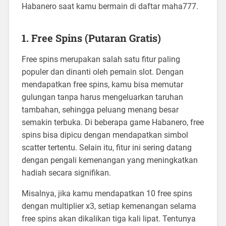
Habanero saat kamu bermain di daftar maha777.
1. Free Spins (Putaran Gratis)
Free spins merupakan salah satu fitur paling
populer dan dinanti oleh pemain slot. Dengan
mendapatkan free spins, kamu bisa memutar
gulungan tanpa harus mengeluarkan taruhan
tambahan, sehingga peluang menang besar
semakin terbuka. Di beberapa game Habanero, free
spins bisa dipicu dengan mendapatkan simbol
scatter tertentu. Selain itu, fitur ini sering datang
dengan pengali kemenangan yang meningkatkan
hadiah secara signifikan.
Misalnya, jika kamu mendapatkan 10 free spins
dengan multiplier x3, setiap kemenangan selama
free spins akan dikalikan tiga kali lipat. Tentunya