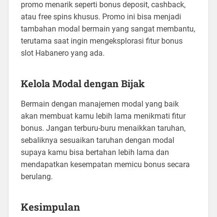
promo menarik seperti bonus deposit, cashback,
atau free spins khusus. Promo ini bisa menjadi
tambahan modal bermain yang sangat membantu,
terutama saat ingin mengeksplorasi fitur bonus
slot Habanero yang ada.
Kelola Modal dengan Bijak
Bermain dengan manajemen modal yang baik
akan membuat kamu lebih lama menikmati fitur
bonus. Jangan terburu-buru menaikkan taruhan,
sebaliknya sesuaikan taruhan dengan modal
supaya kamu bisa bertahan lebih lama dan
mendapatkan kesempatan memicu bonus secara
berulang.
Kesimpulan