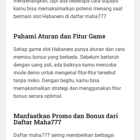
menyenangkan, tapi ada beberapa cara supaya
kamu bisa memaksimalkan potensi menang saat
bermain slot Habanero di daftar maha777.
Pahami Aturan dan Fitur Game
Setiap game slot Habanero punya aturan dan cara
memicu bonus yang berbeda. Sebelum bertaruh
dengan uang asli, ada baiknya kamu mencoba
mode demo untuk mengenal fitur-fitur tersebut
tanpa risiko. Dengan begitu, kamu bisa
memaksimalkan strategi dan menggunakan fitur
bonus secara optimal.
Manfaatkan Promo dan Bonus dari
Daftar Maha777
Daftar maha777 sering memberikan berbagai