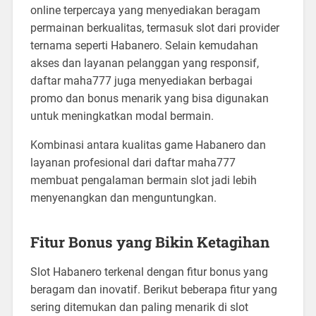
online terpercaya yang menyediakan beragam
permainan berkualitas, termasuk slot dari provider
ternama seperti Habanero. Selain kemudahan
akses dan layanan pelanggan yang responsif,
daftar maha777 juga menyediakan berbagai
promo dan bonus menarik yang bisa digunakan
untuk meningkatkan modal bermain.
Kombinasi antara kualitas game Habanero dan
layanan profesional dari daftar maha777
membuat pengalaman bermain slot jadi lebih
menyenangkan dan menguntungkan.
Fitur Bonus yang Bikin Ketagihan
Slot Habanero terkenal dengan fitur bonus yang
beragam dan inovatif. Berikut beberapa fitur yang
sering ditemukan dan paling menarik di slot