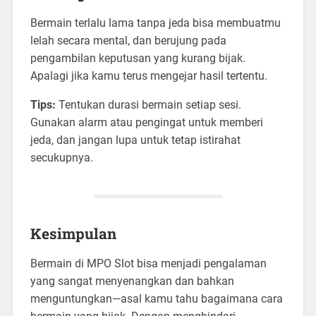
Bermain terlalu lama tanpa jeda bisa membuatmu
lelah secara mental, dan berujung pada
pengambilan keputusan yang kurang bijak.
Apalagi jika kamu terus mengejar hasil tertentu.
Tips:
Tentukan durasi bermain setiap sesi.
Gunakan alarm atau pengingat untuk memberi
jeda, dan jangan lupa untuk tetap istirahat
secukupnya.
Kesimpulan
Bermain di MPO Slot bisa menjadi pengalaman
yang sangat menyenangkan dan bahkan
menguntungkan—asal kamu tahu bagaimana cara