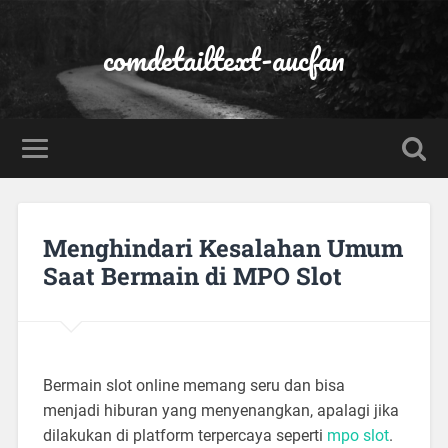
comdetailtext-aucfan
Menghindari Kesalahan Umum
Saat Bermain di MPO Slot
Bermain slot online memang seru dan bisa
menjadi hiburan yang menyenangkan, apalagi jika
dilakukan di platform terpercaya seperti
mpo slot
.