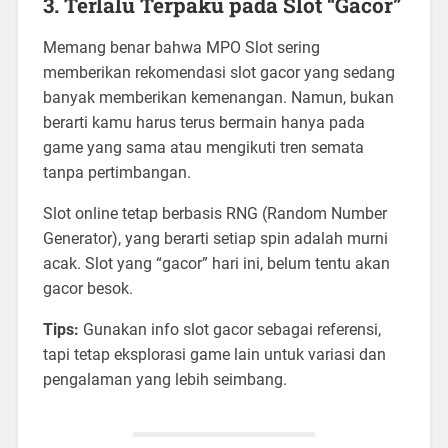
3. Terlalu Terpaku pada Slot “Gacor”
Memang benar bahwa MPO Slot sering
memberikan rekomendasi slot gacor yang sedang
banyak memberikan kemenangan. Namun, bukan
berarti kamu harus terus bermain hanya pada
game yang sama atau mengikuti tren semata
tanpa pertimbangan.
Slot online tetap berbasis RNG (Random Number
Generator), yang berarti setiap spin adalah murni
acak. Slot yang “gacor” hari ini, belum tentu akan
gacor besok.
Tips:
Gunakan info slot gacor sebagai referensi,
tapi tetap eksplorasi game lain untuk variasi dan
pengalaman yang lebih seimbang.