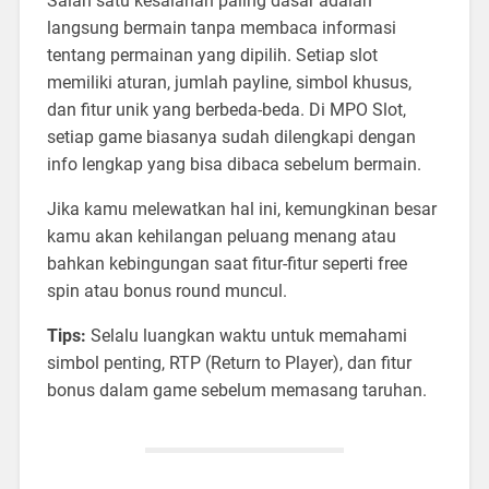
Salah satu kesalahan paling dasar adalah
langsung bermain tanpa membaca informasi
tentang permainan yang dipilih. Setiap slot
memiliki aturan, jumlah payline, simbol khusus,
dan fitur unik yang berbeda-beda. Di MPO Slot,
setiap game biasanya sudah dilengkapi dengan
info lengkap yang bisa dibaca sebelum bermain.
Jika kamu melewatkan hal ini, kemungkinan besar
kamu akan kehilangan peluang menang atau
bahkan kebingungan saat fitur-fitur seperti free
spin atau bonus round muncul.
Tips:
Selalu luangkan waktu untuk memahami
simbol penting, RTP (Return to Player), dan fitur
bonus dalam game sebelum memasang taruhan.