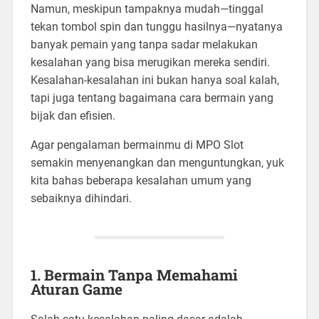
Namun, meskipun tampaknya mudah—tinggal
tekan tombol spin dan tunggu hasilnya—nyatanya
banyak pemain yang tanpa sadar melakukan
kesalahan yang bisa merugikan mereka sendiri.
Kesalahan-kesalahan ini bukan hanya soal kalah,
tapi juga tentang bagaimana cara bermain yang
bijak dan efisien.
Agar pengalaman bermainmu di MPO Slot
semakin menyenangkan dan menguntungkan, yuk
kita bahas beberapa kesalahan umum yang
sebaiknya dihindari.
1. Bermain Tanpa Memahami
Aturan Game