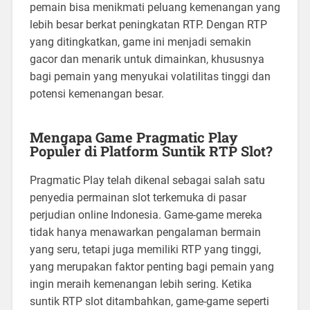
pemain bisa menikmati peluang kemenangan yang
lebih besar berkat peningkatan RTP. Dengan RTP
yang ditingkatkan, game ini menjadi semakin
gacor dan menarik untuk dimainkan, khususnya
bagi pemain yang menyukai volatilitas tinggi dan
potensi kemenangan besar.
Mengapa Game Pragmatic Play
Populer di Platform Suntik RTP Slot?
Pragmatic Play telah dikenal sebagai salah satu
penyedia permainan slot terkemuka di pasar
perjudian online Indonesia. Game-game mereka
tidak hanya menawarkan pengalaman bermain
yang seru, tetapi juga memiliki RTP yang tinggi,
yang merupakan faktor penting bagi pemain yang
ingin meraih kemenangan lebih sering. Ketika
suntik RTP slot ditambahkan, game-game seperti