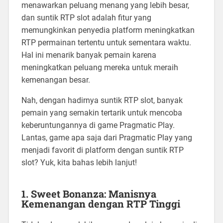
menawarkan peluang menang yang lebih besar,
dan suntik RTP slot adalah fitur yang
memungkinkan penyedia platform meningkatkan
RTP permainan tertentu untuk sementara waktu.
Hal ini menarik banyak pemain karena
meningkatkan peluang mereka untuk meraih
kemenangan besar.
Nah, dengan hadirnya suntik RTP slot, banyak
pemain yang semakin tertarik untuk mencoba
keberuntungannya di game Pragmatic Play.
Lantas, game apa saja dari Pragmatic Play yang
menjadi favorit di platform dengan suntik RTP
slot? Yuk, kita bahas lebih lanjut!
1.
Sweet Bonanza: Manisnya
Kemenangan dengan RTP Tinggi