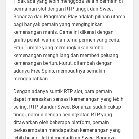
Tidak ada yang lebih menggoda selain bermain di
permainan slot dengan RTP tinggi, dan Sweet
Bonanza dari Pragmatic Play adalah pilihan utama
bagi banyak pemain yang menginginkan
kemenangan manis. Game ini dikenal dengan
grafis penuh warna dan tema permen yang ceria.
Fitur Tumble yang memungkinkan simbol
kemenangan menghilang dan memberi peluang
kemenangan berturut-turut, ditambah dengan
adanya Free Spins, membuatnya semakin
menggairahkan.
Dengan adanya suntik RTP slot, para pemain
dapat merasakan sensasi kemenangan yang lebih
sering. RTP standar Sweet Bonanza sudah cukup
tinggi, namun dengan peningkatan RTP yang
ditawarkan oleh beberapa platform, pemain
berkesempatan mendapatkan kemenangan yang
lebih besar. Hal ini menjadikan Sweet Bonanza