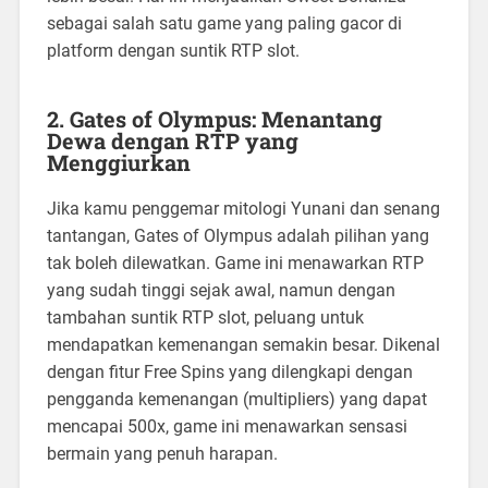
sebagai salah satu game yang paling gacor di
platform dengan suntik RTP slot.
2.
Gates of Olympus: Menantang
Dewa dengan RTP yang
Menggiurkan
Jika kamu penggemar mitologi Yunani dan senang
tantangan, Gates of Olympus adalah pilihan yang
tak boleh dilewatkan. Game ini menawarkan RTP
yang sudah tinggi sejak awal, namun dengan
tambahan suntik RTP slot, peluang untuk
mendapatkan kemenangan semakin besar. Dikenal
dengan fitur Free Spins yang dilengkapi dengan
pengganda kemenangan (multipliers) yang dapat
mencapai 500x, game ini menawarkan sensasi
bermain yang penuh harapan.