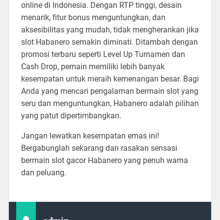
online di Indonesia.
Dengan RTP tinggi, desain
menarik, fitur bonus menguntungkan, dan
aksesibilitas yang mudah, tidak mengherankan jika
slot Habanero semakin diminati.
Ditambah dengan
promosi terbaru seperti Level Up Turnamen dan
Cash Drop, pemain memiliki lebih banyak
kesempatan untuk meraih kemenangan besar.
Bagi
Anda yang mencari pengalaman bermain slot yang
seru dan menguntungkan, Habanero adalah pilihan
yang patut dipertimbangkan.
Jangan lewatkan kesempatan emas ini!
Bergabunglah sekarang dan rasakan sensasi
bermain slot gacor Habanero yang penuh warna
dan peluang.