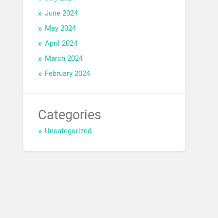
June 2024
May 2024
April 2024
March 2024
February 2024
Categories
Uncategorized