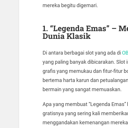
mereka begitu digemari.
1. “Legenda Emas” – M
Dunia Klasik
Di antara berbagai slot yang ada di
O
yang paling banyak dibicarakan. Slo
grafis yang memukau dan fitur-fitur
bertema harta karun dan petualanga
bermain yang sangat memuaskan.
Apa yang membuat “Legenda Emas” be
gratisnya yang sering kali memberi
menggandakan kemenangan mereka. Sela