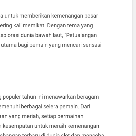
nya untuk memberikan kemenangan besar
 sering kali memikat. Dengan tema yang
plorasi dunia bawah laut, “Petualangan
n utama bagi pemain yang mencari sensasi
g populer tahun ini menawarkan beragam
emenuhi berbagai selera pemain. Dari
aan yang meriah, setiap permainan
 kesempatan untuk meraih kemenangan
mbangan terbaru di dunia slot dan mencoba