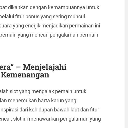
pat dikaitkan dengan kemampuannya untuk
alui fitur bonus yang sering muncul.
k suara yang enerjik menjadikan permainan ini
k pemain yang mencari pengalaman bermain
era” – Menjelajahi
k Kemenangan
alah slot yang mengajak pemain untuk
dan menemukan harta karun yang
spirasi dari kehidupan bawah laut dan fitur-
 pencar, slot ini menawarkan pengalaman yang