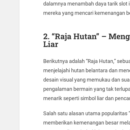
dalamnya menambah daya tarik slot i
mereka yang mencari kemenangan be
2. “Raja Hutan” – Men
Liar
Berikutnya adalah “Raja Hutan,” seb
menjelajahi hutan belantara dan men
desain visual yang memukau dan suara
pengalaman bermain yang tak terlupak
menarik seperti simbol liar dan penc
Salah satu alasan utama popularita
memberikan kemenangan besar melalui