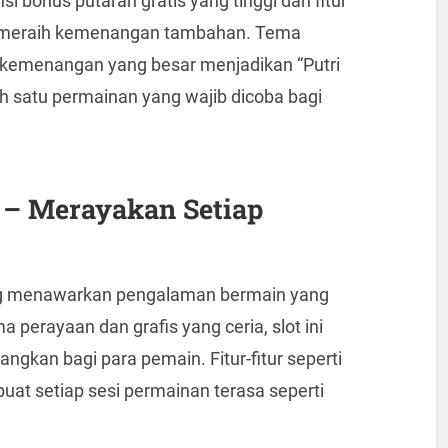
nsi bonus putaran gratis yang tinggi dan fitur
 meraih kemenangan tambahan. Tema
kemenangan yang besar menjadikan “Putri
h satu permainan yang wajib dicoba bagi
 – Merayakan Setiap
ng menawarkan pengalaman bermain yang
perayaan dan grafis yang ceria, slot ini
kan bagi para pemain. Fitur-fitur seperti
at setiap sesi permainan terasa seperti