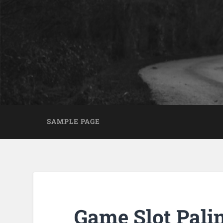
SAMPLE PAGE
Game Slot Palin