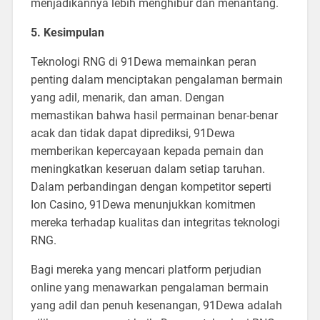
menjadikannya lebih menghibur dan menantang.
5. Kesimpulan
Teknologi RNG di 91Dewa memainkan peran
penting dalam menciptakan pengalaman bermain
yang adil, menarik, dan aman. Dengan
memastikan bahwa hasil permainan benar-benar
acak dan tidak dapat diprediksi, 91Dewa
memberikan kepercayaan kepada pemain dan
meningkatkan keseruan dalam setiap taruhan.
Dalam perbandingan dengan kompetitor seperti
Ion Casino, 91Dewa menunjukkan komitmen
mereka terhadap kualitas dan integritas teknologi
RNG.
Bagi mereka yang mencari platform perjudian
online yang menawarkan pengalaman bermain
yang adil dan penuh kesenangan, 91Dewa adalah