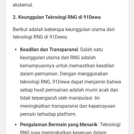
eksternal.
2. Keunggulan Teknologi RNG di 91Dewa
Berikut adalah beberapa keunggulan utama dari
teknologi RNG di 91Dewa:
Keadilan dan Transparansi
: Salah satu
keunggulan utama dari RNG adalah
kemampuannya untuk memastikan keadilan
dalam permainan. Dengan menggunakan
teknologi RNG, 91Dewa dapat menjamin bahwa
setiap hasil permainan adalah murni acak dan
tidak terpengaruh oleh manipulasi. Ini
meningkatkan transparansi dan kepercayaan
pemain terhadap platform.
Pengalaman Bermain yang Menarik
: Teknologi
RNG juga meningkatkan keseruan dalam