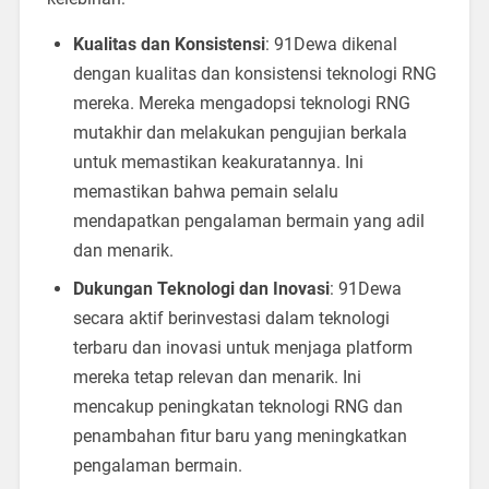
Kualitas dan Konsistensi
: 91Dewa dikenal
dengan kualitas dan konsistensi teknologi RNG
mereka. Mereka mengadopsi teknologi RNG
mutakhir dan melakukan pengujian berkala
untuk memastikan keakuratannya. Ini
memastikan bahwa pemain selalu
mendapatkan pengalaman bermain yang adil
dan menarik.
Dukungan Teknologi dan Inovasi
: 91Dewa
secara aktif berinvestasi dalam teknologi
terbaru dan inovasi untuk menjaga platform
mereka tetap relevan dan menarik. Ini
mencakup peningkatan teknologi RNG dan
penambahan fitur baru yang meningkatkan
pengalaman bermain.