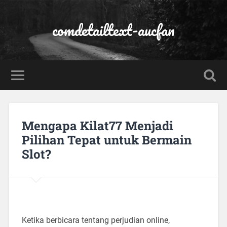
comdetailtext-aucfan
Mengapa Kilat77 Menjadi
Pilihan Tepat untuk Bermain
Slot?
Ketika berbicara tentang perjudian online,