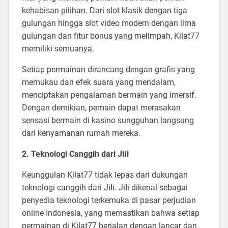
kehabisan pilihan. Dari slot klasik dengan tiga
gulungan hingga slot video modern dengan lima
gulungan dan fitur bonus yang melimpah, Kilat77
memiliki semuanya.
Setiap permainan dirancang dengan grafis yang
memukau dan efek suara yang mendalam,
menciptakan pengalaman bermain yang imersif.
Dengan demikian, pemain dapat merasakan
sensasi bermain di kasino sungguhan langsung
dari kenyamanan rumah mereka.
2. Teknologi Canggih dari JiIi
Keunggulan Kilat77 tidak lepas dari dukungan
teknologi canggih dari JiIi. JiIi dikenal sebagai
penyedia teknologi terkemuka di pasar perjudian
online Indonesia, yang memastikan bahwa setiap
permainan di Kilat77 berjalan dengan lancar dan