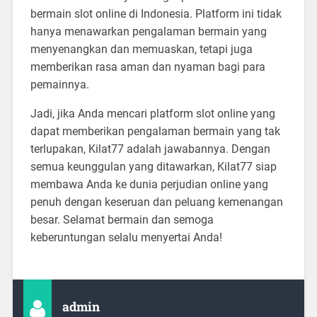
bermain slot online di Indonesia. Platform ini tidak
hanya menawarkan pengalaman bermain yang
menyenangkan dan memuaskan, tetapi juga
memberikan rasa aman dan nyaman bagi para
pemainnya.
Jadi, jika Anda mencari platform slot online yang
dapat memberikan pengalaman bermain yang tak
terlupakan, Kilat77 adalah jawabannya. Dengan
semua keunggulan yang ditawarkan, Kilat77 siap
membawa Anda ke dunia perjudian online yang
penuh dengan keseruan dan peluang kemenangan
besar. Selamat bermain dan semoga
keberuntungan selalu menyertai Anda!
admin