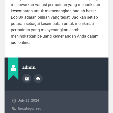
menawarkan variasi permainan yang menarik dan
kesempatan untuk memenangkan hadiah besar,
Lobi89 adalah pilihan yang tepat. Jadikan setiap
putaran sebagai kesempatan untuk menikmati
permainan yang menyenangkan sambil
meningkatkan peluang kemenangan Anda dalam
judi online.
admin
July 23, 2024
Uncategorized